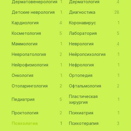
Дерматовенерология
1
Дерматология
4
Детские неврология
1
Диагностика
28
Кардиология
4
Коронавирус
1
Косметология
5
Лаборатория
5
Маммология
1
Неврология
4
Невропатология
2
Нейропсихология
1
Нейрофизиология
1
Нефрология
1
Онкология
1
Ортопедия
1
Отоларингология
2
Офтальмология
2
Пластическая
Педиатрия
5
1
хирургия
Проктология
2
Психиатрия
1
Психология
1
Психотерапия
3