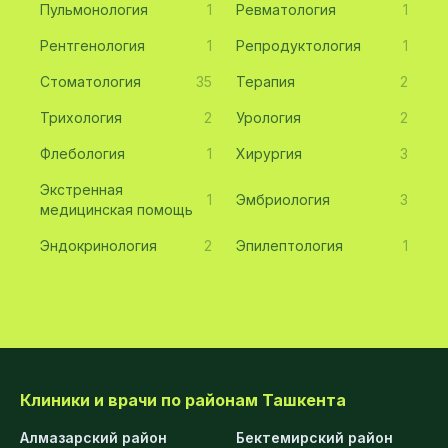
Пульмонология
1
Ревматология
1
Рентгенология
1
Репродуктология
1
Стоматология
35
Терапия
2
Трихология
2
Урология
2
Флебология
1
Хирургия
3
Экстренная
1
Эмбриология
3
медицинская помощь
Эндокринология
2
Эпилептология
1
Клиники и врачи по районам Ташкента
Алмазарский район
Бектемирский район