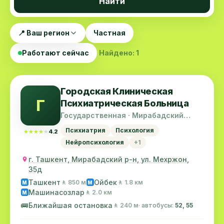
Найти
📍 Ваш регион
Частная
Работают сейчас
Найдено: 1
Городская Клиническая
Г
Психиатрическая Больница
Государственная · Мирабадский
район
Психиатрия
Психология
★★★★★
★★★★★
4.2
Нейропсихология
+1
г. Ташкент, Мирабадский р-н, ул. Мехржон,
35д
Ташкент
Ойбек
🚶 850 м
🚶 1.8 км
M
M
Машинасозлар
🚶 2.0 км
M
🚌
Ближайшая остановка
🚶 240 м
· автобусы:
52, 55