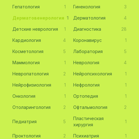
Гепатология
1
Гинекология
3
Дерматовенерология
1
Дерматология
4
Детские неврология
1
Диагностика
28
Кардиология
4
Коронавирус
1
Косметология
5
Лаборатория
5
Маммология
1
Неврология
4
Невропатология
2
Нейропсихология
1
Нейрофизиология
1
Нефрология
1
Онкология
1
Ортопедия
1
Отоларингология
2
Офтальмология
2
Пластическая
Педиатрия
5
1
хирургия
Проктология
2
Психиатрия
1