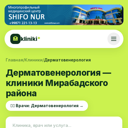
kliniki
*
🏥
Главная
/
Клиники
/
Дерматовенерология
Дерматовенерология —
клиники Мирабадского
района
👨‍⚕️ Врачи: Дерматовенерология →