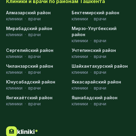
Клиники и врачи по районам Ташкента
Алмазарский район
Бектемирский район
клиники
·
врачи
клиники
·
врачи
Мирабадский район
Мирзо-Улугбекский
клиники
·
врачи
район
клиники
·
врачи
Сергелийский район
Учтепинский район
клиники
·
врачи
клиники
·
врачи
Чиланзарский район
Шайхантахурский район
клиники
·
врачи
клиники
·
врачи
Юнусабадский район
Яккасарайский район
клиники
·
врачи
клиники
·
врачи
Янгихаётский район
Яшнабадский район
клиники
·
врачи
клиники
·
врачи
kliniki
*
🏥