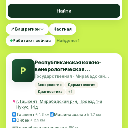
Найти
📍 Ваш регион
Частная
Работают сейчас
Найдено: 1
Республиканская кожно-
Р
венерологическая
клиническая больница
Государственная · Мирабадский
район
министерства
Венерология
Дерматология
здравоохранения республики
Диагностика
+1
узбекистан
г.Ташкент, Мирабадский р-н, Проезд 1-й
Нукус, 14д
Ташкент
Машинасозлар
🚶 1.3 км
🚶 1.7 км
M
M
Ойбек
🚶 2.5 км
M
🚌
Ближайшая остановка
🚶 150 м