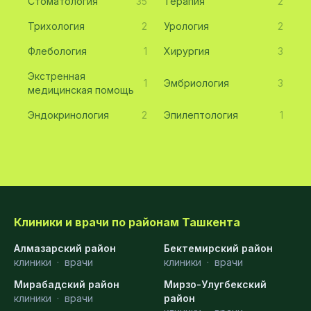
Стоматология
35
Терапия
2
Трихология
2
Урология
2
Флебология
1
Хирургия
3
Экстренная
1
Эмбриология
3
медицинская помощь
Эндокринология
2
Эпилептология
1
Клиники и врачи по районам Ташкента
Алмазарский район
Бектемирский район
клиники
·
врачи
клиники
·
врачи
Мирабадский район
Мирзо-Улугбекский
клиники
·
врачи
район