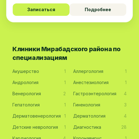
Записаться
Подробнее
Клиники Мирабадского района по
специализациям
Акушерство
1
Аллергология
1
Андрология
1
Анестезиология
1
Венерология
2
Гастроэнтерология
4
Гепатология
1
Гинекология
3
Дерматовенерология
1
Дерматология
4
Детские неврология
1
Диагностика
28
Кардиология
4
Коронавирус
1