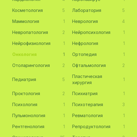
Косметология
5
Лаборатория
5
Маммология
1
Неврология
4
Невропатология
2
Нейропсихология
1
Нейрофизиология
1
Нефрология
1
Онкология
1
Ортопедия
1
Отоларингология
2
Офтальмология
2
Пластическая
Педиатрия
5
1
хирургия
Проктология
2
Психиатрия
1
Психология
1
Психотерапия
3
Пульмонология
1
Ревматология
1
Рентгенология
1
Репродуктология
1