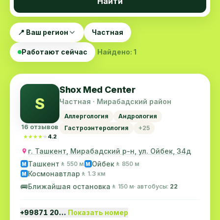
Найти
📍 Ваш регион
Частная
Работают сейчас
Найдено: 1
Shox Med Center
S
Частная · Мирабадский район
Аллергология
Андрология
16 отзывов
Гастроэнтерология
+25
★★★★★
★★★★★
4.2
г. Ташкент, Мирабадский р-н, ул. Ойбек, 34д
Ташкент
Ойбек
🚶 550 м
🚶 850 м
M
M
Космонавтлар
🚶 1.3 км
M
🚌
Ближайшая остановка
🚶 150 м
· автобусы:
22
+99871 20…
Показать номер