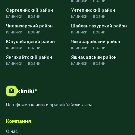
клиники
·
врачи
Сергелийский район
Учтепинский район
клиники
·
врачи
клиники
·
врачи
Чиланзарский район
Шайхантахурский район
клиники
·
врачи
клиники
·
врачи
Юнусабадский район
Яккасарайский район
клиники
·
врачи
клиники
·
врачи
Янгихаётский район
Яшнабадский район
клиники
·
врачи
клиники
·
врачи
kliniki
*
🏥
Платформа клиник и врачей Узбекистана.
Компания
О нас