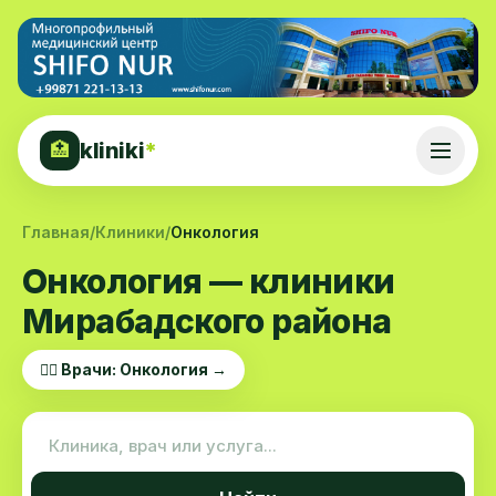
kliniki
*
🏥
Главная
/
Клиники
/
Онкология
Онкология — клиники
Мирабадского района
👨‍⚕️ Врачи: Онкология →