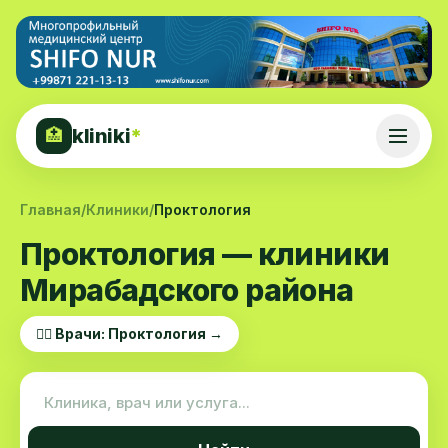
kliniki
*
🏥
Главная
/
Клиники
/
Проктология
Проктология — клиники
Мирабадского района
👨‍⚕️ Врачи: Проктология →