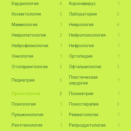
Кардиология
4
Коронавирус
1
Косметология
5
Лаборатория
5
Маммология
1
Неврология
4
Невропатология
2
Нейропсихология
1
Нейрофизиология
1
Нефрология
1
Онкология
1
Ортопедия
1
Отоларингология
2
Офтальмология
2
Пластическая
Педиатрия
5
1
хирургия
Проктология
2
Психиатрия
1
Психология
1
Психотерапия
3
Пульмонология
1
Ревматология
1
Рентгенология
1
Репродуктология
1