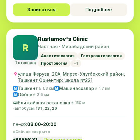
Записаться
Подробнее
Rustamov's Clinic
R
Частная · Мирабадский район
Анестезиология
Гастроэнтерология
1 отзывов
Проктология
+1
улица Феруза, 20А, Мирзо-Улугбекский район,
Ташкент Ориентир: школа №221
Ташкент
Машинасозлар
🚶 1.3 км
🚶 1.7 км
M
M
Ойбек
🚶 2.5 км
M
🚌
Ближайшая остановка
🚶 150 м
· автобусы:
13Т, 22, 26
пн–сб:
08:00–20:00
Сейчас закрыто
+99898 31…
Показать номер