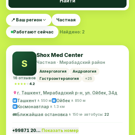
Найти
📍 Ваш регион
Частная
Работают сейчас
Найдено: 2
Shox Med Center
S
Частная · Мирабадский район
Аллергология
Андрология
16 отзывов
Гастроэнтерология
+25
★★★★★
★★★★★
4.2
г. Ташкент, Мирабадский р-н, ул. Ойбек, 34д
Ташкент
Ойбек
🚶 550 м
🚶 850 м
M
M
Космонавтлар
🚶 1.3 км
M
🚌
Ближайшая остановка
🚶 150 м
· автобусы:
22
+99871 20…
Показать номер