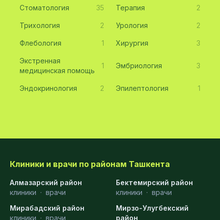
Стоматология
35
Терапия
2
Трихология
2
Урология
2
Флебология
1
Хирургия
3
Экстренная
1
Эмбриология
3
медицинская помощь
Эндокринология
2
Эпилептология
1
Клиники и врачи по районам Ташкента
Алмазарский район
Бектемирский район
клиники
·
врачи
клиники
·
врачи
Мирабадский район
Мирзо-Улугбекский
клиники
·
врачи
район