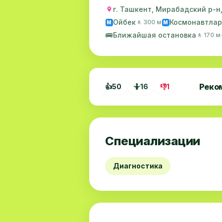
г. Ташкент, Мирабадский р-н,
Ойбек
Космонавтлар
🚶 300 м
M
M
🚌
Ближайшая остановка
🚶 170 м
Реко
👍
50
🤷
16
👎
1
Специализации
Диагностика