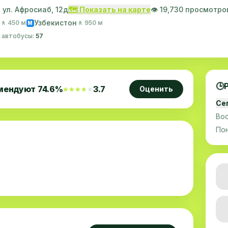
 ул. Афросиаб, 12д
🗺️ Показать на карте
👁️ 19,730 просмотро
Узбекистон
🚶 450 м
🚶 950 м
M
· автобусы:
57
🕒
мендуют
74.6
%
3.7
Оценить
★★★★★
★★★★★
Се
Во
По