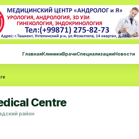
Главная
Клиники
Врачи
Специализации
Новости
tre
edical Centre
адский район