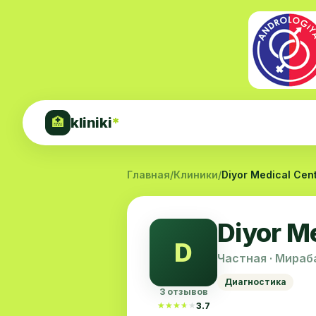
kliniki
*
🏥
Главная
/
Клиники
/
Diyor Medical Cen
Diyor M
D
Частная · Мираб
Диагностика
3 отзывов
★★★★★
★★★★★
3.7