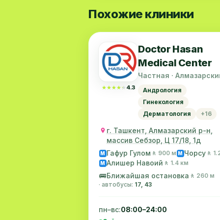
репутацию. В 216 кабинете раб
Похожие клиники
просьба пусть примет какие ни
Читать далее →
пациентами, всё таки частная к
Спасибо Ваш частый клиент.
Doctor Hasan
Medical Center
Частная · Алмазарски
район
★★★★★
★★★★★
4.3
Андрология
Гинекология
Дерматология
+16
г. Ташкент, Алмазарский р-н,
массив Себзор, Ц 17/18, 1д
Гафур Гулом
Чорсу
🚶 900 м
🚶 1.
M
M
Алишер Навоий
🚶 1.4 км
M
🚌
Ближайшая остановка
🚶 260 м
· автобусы:
17, 43
пн–вс:
08:00–24:00