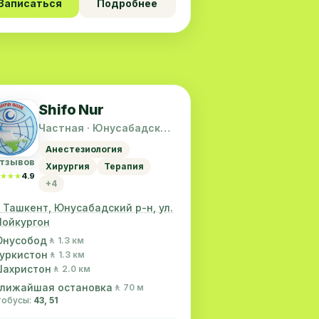
Записаться
Подробнее
Shifo Nur
Частная · Юнусабадский
район
Анестезиология
отзывов
Хирургия
Терапия
★★★
★★★
4.9
+4
. Ташкент, Юнусабадский р-н, ул.
ойкургон
нусобод
🚶 1.3 км
уркистон
🚶 1.3 км
ахристон
🚶 2.0 км
лижайшая остановка
🚶 70 м
втобусы:
43, 51