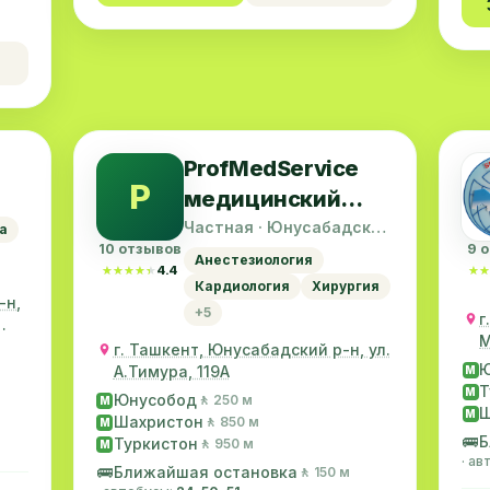
ProfMedService
P
медицинский
йон
центр в Ташкенте
Частная · Юнусабадский
а
район
10 отзывов
9 
Анестезиология
★★★★★
★★★★★
4.4
★★
★★
Кардиология
Хирургия
-н,
+5
г
М
г. Ташкент, Юнусабадский р-н, ул.
Ю
А.Тимура, 119A
M
Т
M
Юнусобод
🚶 250 м
M
Ш
M
Шахристон
🚶 850 м
M
🚌
Б
Туркистон
🚶 950 м
M
· а
🚌
Ближайшая остановка
🚶 150 м