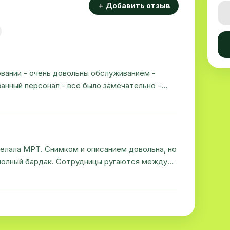
＋ Добавить отзыв
вании - очень довольны обслуживанием -
анный персонал - все было замечательно -
а лабораторные анализы - наверное самые
. Делала МРТ. Снимком и описанием довольна, но
) полный бардак. Сотрудницы ругаются между
язанности, из-за чего создаются очереди. И
только хамство одного врача портит всё