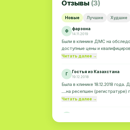
Отзывы
(3)
Новые
Лучшие
Худшие
фарзона
Ф
14.11.2019
Были в клинике ДМС на обследо
доступные цены и квалифициров
еще удивили цены - особенно н
Читать далее →
низкие в Ташкенте
Гостья из Казахстана
Г
19.12.2018
Была в клинике 18.12.2018 года
....на ресепшен (регистратуре
собой, толком не знают свои об
Читать далее →
ещё долго ждёшь результат.
Пациент
П
04.11.2016
Это частная хорошая клиника, 