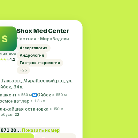
Shox Med Center
S
Частная · Мирабадский
район
Аллергология
отзывов
Андрология
★★★
★★★
4.2
Гастроэнтерология
+25
. Ташкент, Мирабадский р-н, ул.
йбек, 34д
ашкент
Ойбек
🚶 550 м
🚶 850 м
M
осмонавтлар
🚶 1.3 км
лижайшая остановка
🚶 150 м
втобусы:
22
9871 20…
Показать номер