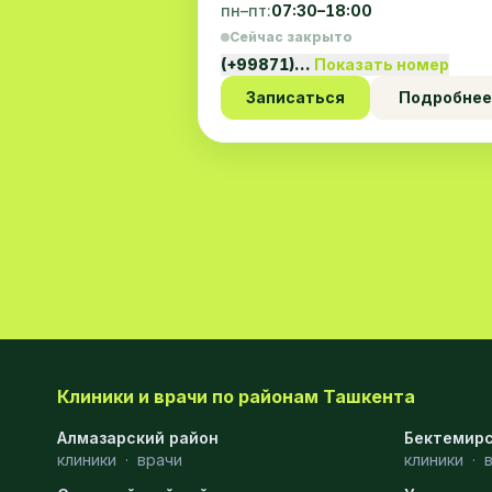
пн–пт:
07:30–18:00
Сейчас закрыто
(+99871)…
Показать номер
Записаться
Подробнее
Клиники и врачи по районам Ташкента
Алмазарский район
Бектемирс
клиники
·
врачи
клиники
·