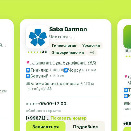
отает хамоватая женщина. Убедительная
будь меры в плане своего общения с
линика и деньги хорошие там оставляем.
Saba Darmon
Частная ·
Шайхантахурский район
й
Гинекология
Урология
16 
★★★★★
★★★★★
4.8
Эндокринология
+6
★★
★★
г. Ташкент, ул. Нурафшон, 7А/3
Тинчлик
Чорсу
🚶 800 м
🚶 1.6 км
M
M
Беруний
🚶 2.0 км
г
M
О
🚌
Ближайшая остановка
🚶 170 м
· автобусы:
23
Т
M
2 км
К
M
🚌
Б
пн–пт:
09:00–17:00
· а
Сейчас закрыто
(+99871)…
Показать номер
+9
Записаться
Подробнее