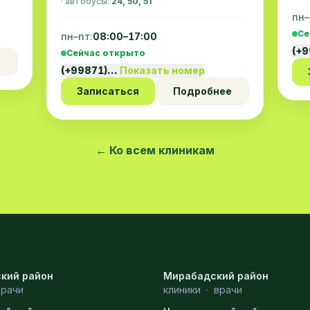
· автобусы:
24, 50, 51
пн–
Се
пн–пт:
08:00–17:00
(+
Сейчас открыто
(+99871)…
Показать номер
Записаться
Подробнее
← Ко всем клиникам
кий район
Мирабадский район
врачи
клиники
·
врачи