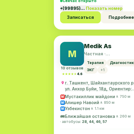
Сейчас открыто
+(99895)…
Показать номер
Записаться
Подробнее
Medik As
M
Частная ·
Шайхантахурский ра
Терапия
Диагностик
10 отзывов
ЭКГ
+1
★★★★★
★★★★★
4.6
г. Ташкент, Шайхантаурского р
ул. Анхор Буйи, 18д, Ориентир:
Налоговая
Мустакиллик майдони
🚶 750 м
M
Алишер Навоий
🚶 850 м
M
Узбекистон
🚶 1.1 км
M
🚌
Ближайшая остановка
🚶 260 м
· автобусы:
28, 44, 46, 57