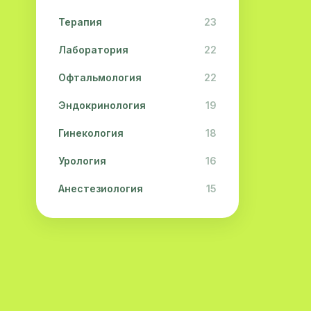
Терапия
23
Лаборатория
22
Офтальмология
22
Эндокринология
19
Гинекология
18
Урология
16
Анестезиология
15
Дерматология
15
Педиатрия
15
Акушерство
13
Гастроэнтерология
13