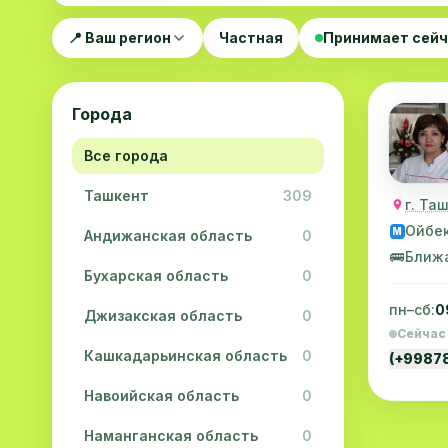
📍 Ваш регион
Частная
Принимает сей
Города
Все города
Ташкент
309
г. Та
Ойбе
M
Андижанская область
0
🚌
Ближ
Бухарская область
0
пн–сб:
0
Джизакская область
0
Сейчас
Кашкадарьинская область
0
(+9987
Навоийская область
0
Наманганская область
0