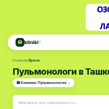
kliniki
*
🏥
Главная
/
Врачи
Пульмонологи в Ташк
🏥 Клиники: Пульмонология →