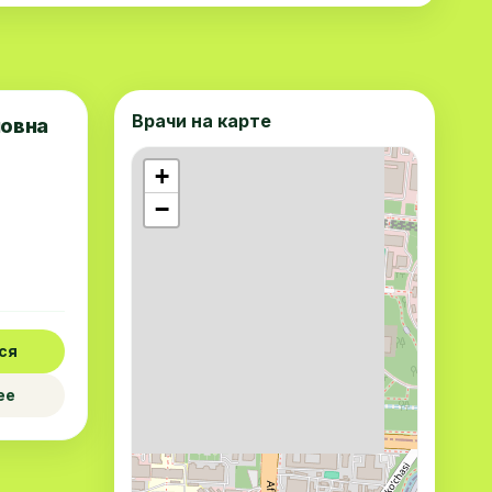
Врачи на карте
повна
+
−
ся
ее