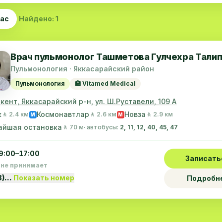
час
Найдено: 1
Врач пульмонолог Ташметова Гулчехра Тали
Пульмонология · Яккасарайский район
Пульмонология
🏥 Vitamed Medical
шкент, Яккасарайский р-н, ул. Ш.Руставели, 109 А
к
Космонавтлар
Новза
🚶 2.4 км
🚶 2.6 км
🚶 2.9 км
M
M
айшая остановка
🚶 70 м
· автобусы:
2, 11, 12, 40, 45, 47
9:00–17:00
Записать
 не принимает
8)…
Показать номер
Подробн