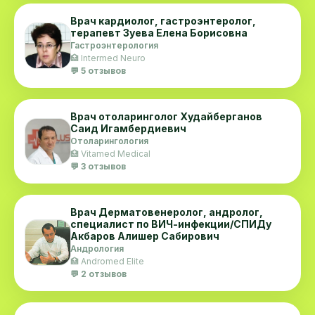
Врач кардиолог, гастроэнтеролог,
терапевт Зуева Елена Борисовна
Гастроэнтерология
🏥 Intermed Neuro
💬 5 отзывов
Врач отоларинголог Худайберганов
Саид Игамбердиевич
Отоларингология
🏥 Vitamed Medical
💬 3 отзывов
Врач Дерматовенеролог, андролог,
специалист по ВИЧ-инфекции/СПИДу
Акбаров Алишер Сабирович
Андрология
🏥 Andromed Elite
💬 2 отзывов