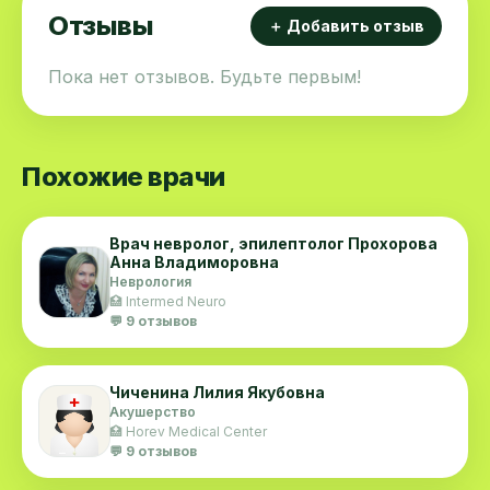
Отзывы
＋ Добавить отзыв
Пока нет отзывов. Будьте первым!
Похожие врачи
Врач невролог, эпилептолог Прохорова
Анна Владиморовна
Неврология
🏥 Intermed Neuro
💬 9 отзывов
Чиченина Лилия Якубовна
Акушерство
🏥 Horev Medical Center
💬 9 отзывов