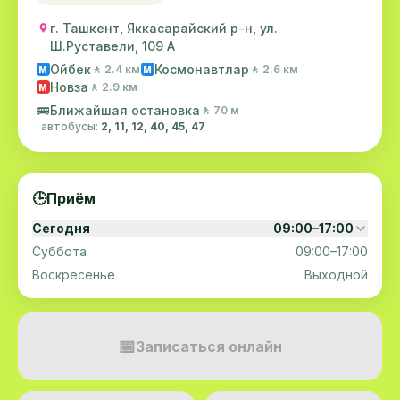
г. Ташкент, Яккасарайский р-н, ул.
Ш.Руставели, 109 А
Ойбек
Космонавтлар
🚶 2.4 км
🚶 2.6 км
M
M
Новза
🚶 2.9 км
M
🚌
Ближайшая остановка
🚶 70 м
· автобусы:
2, 11, 12, 40, 45, 47
🕒
Приём
Сегодня
09:00–17:00
Суббота
09:00–17:00
Воскресенье
Выходной
📅
Записаться онлайн