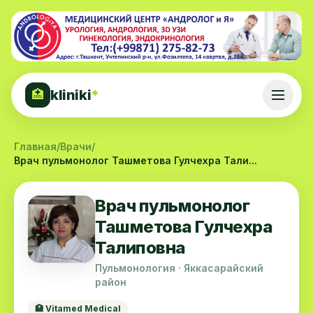
kliniki
*
🏥
Главная
/
Врачи
/
Врач пульмонолог Ташметова Гулчехра Тали...
Врач пульмонолог
Ташметова Гулчехра
Талиповна
Пульмонология · Яккасарайский
район
🏥 Vitamed Medical