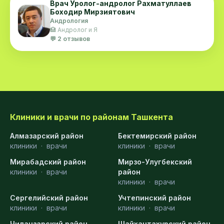
Врач Уролог-андролог Рахматуллаев
Боходир Мирзиятович
Андрология
🏥 Андролог и Я
💬 2 отзывов
Клиники и врачи по районам Ташкента
Алмазарский район
Бектемирский район
клиники
·
врачи
клиники
·
врачи
Мирабадский район
Мирзо-Улугбекский
клиники
·
врачи
район
клиники
·
врачи
Сергелийский район
Учтепинский район
клиники
·
врачи
клиники
·
врачи
Чиланзарский район
Шайхантахурский район