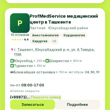
ProfMedService медицинский
P
центр в Ташкенте
Частная · Юнусабадский район
10 отзывов
Анестезиология
Кардиология
★★★★★
★★★★★
4.4
Хирургия
+5
г. Ташкент, Юнусабадский р-н, ул. А.Тимура,
119A
Юнусобод
Шахристон
🚶 250 м
🚶 850 м
M
M
Туркистон
🚶 950 м
M
🚌
Ближайшая остановка
🚶 150 м
· автобусы:
24, 50, 51
пн–пт:
08:00–17:00
Сейчас закрыто
(+99871)…
Показать номер
Записаться
Подробнее