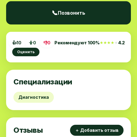
📞
Позвонить
👍
10
🤷
0
👎
0
Рекомендуют
100
%
4.2
★★★★★
★★★★★
Оценить
Специализации
Диагностика
Отзывы
＋ Добавить отзыв