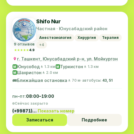
Shifo Nur
Частная · Юнусабадский район
Анестезиология
Хирургия
Терапия
9 отзывов
+4
★★★★★
★★★★★
4.9
г. Ташкент, Юнусабадский р-н, ул. Мойкургон
Юнусобод
Туркистон
🚶 1.3 км
🚶 1.3 км
M
M
Шахристон
🚶 2.0 км
M
🚌
Ближайшая остановка
🚶 70 м
· автобусы:
43, 51
пн–пт:
08:00–19:00
Сейчас закрыто
(+99871)…
Показать номер
Записаться
Подробнее