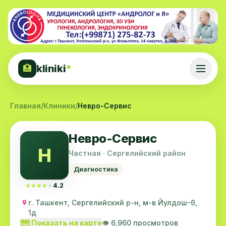
kliniki
*
🏥
Главная
/
Клиники
/
Невро-Сервис
Невро-Сервис
Н
Частная · Сергелийский район
Диагностика
★★★★★
★★★★★
4.2
г. Ташкент, Сергелийский р-н, м-в Йулдош-6,
1д
🗺️ Показать на карте
👁️ 6,960 просмотров