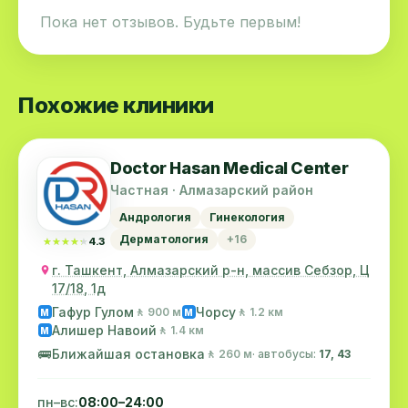
Пока нет отзывов. Будьте первым!
Похожие клиники
Doctor Hasan Medical Center
Частная · Алмазарский район
Андрология
Гинекология
Дерматология
+16
★★★★★
★★★★★
4.3
г. Ташкент, Алмазарский р-н, массив Себзор, Ц
17/18, 1д
Гафур Гулом
Чорсу
🚶 900 м
🚶 1.2 км
M
M
Алишер Навоий
🚶 1.4 км
M
🚌
Ближайшая остановка
🚶 260 м
· автобусы:
17, 43
пн–вс:
08:00–24:00