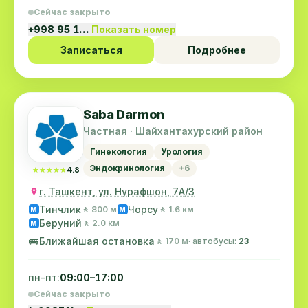
Сейчас закрыто
+998 95 1…
Показать номер
Записаться
Подробнее
Saba Darmon
Частная · Шайхантахурский район
Гинекология
Урология
Эндокринология
+6
★★★★★
★★★★★
4.8
г. Ташкент, ул. Нурафшон, 7А/3
Тинчлик
Чорсу
🚶 800 м
🚶 1.6 км
M
M
Беруний
🚶 2.0 км
M
🚌
Ближайшая остановка
🚶 170 м
· автобусы:
23
пн–пт:
09:00–17:00
Сейчас закрыто