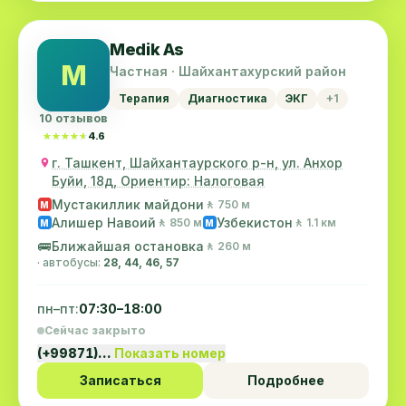
Medik As
M
Частная · Шайхантахурский район
Терапия
Диагностика
ЭКГ
+1
10 отзывов
★★★★★
★★★★★
4.6
г. Ташкент, Шайхантаурского р-н, ул. Анхор
Буйи, 18д, Ориентир: Налоговая
Мустакиллик майдони
🚶 750 м
M
Алишер Навоий
Узбекистон
🚶 850 м
🚶 1.1 км
M
M
🚌
Ближайшая остановка
🚶 260 м
· автобусы:
28, 44, 46, 57
пн–пт:
07:30–18:00
Сейчас закрыто
(+99871)…
Показать номер
Записаться
Подробнее