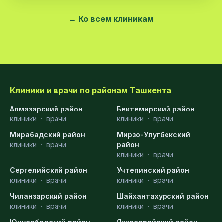
← Ко всем клиникам
Клиники и врачи по районам Ташкента
Алмазарский район
Бектемирский район
клиники
·
врачи
клиники
·
врачи
Мирабадский район
Мирзо-Улугбекский
клиники
·
врачи
район
клиники
·
врачи
Сергелийский район
Учтепинский район
клиники
·
врачи
клиники
·
врачи
Чиланзарский район
Шайхантахурский район
клиники
·
врачи
клиники
·
врачи
Юнусабадский район
Яккасарайский район