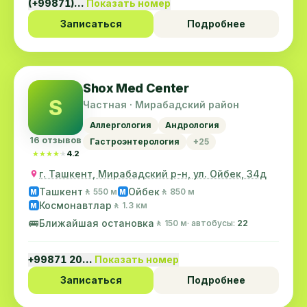
(+99871)…
Показать номер
Записаться
Подробнее
Shox Med Center
S
Частная · Мирабадский район
Аллергология
Андрология
16 отзывов
Гастроэнтерология
+25
★★★★★
★★★★★
4.2
г. Ташкент, Мирабадский р-н, ул. Ойбек, 34д
Ташкент
Ойбек
🚶 550 м
🚶 850 м
M
M
Космонавтлар
🚶 1.3 км
M
🚌
Ближайшая остановка
🚶 150 м
· автобусы:
22
+99871 20…
Показать номер
Записаться
Подробнее