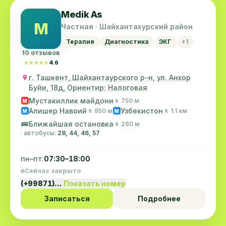
Medik As
M
Частная · Шайхантахурский район
Терапия
Диагностика
ЭКГ
+1
10 отзывов
★★★★★
★★★★★
4.6
г. Ташкент, Шайхантаурского р-н, ул. Анхор
Буйи, 18д, Ориентир: Налоговая
Мустакиллик майдони
🚶 750 м
M
Алишер Навоий
Узбекистон
🚶 850 м
🚶 1.1 км
M
M
🚌
Ближайшая остановка
🚶 260 м
· автобусы:
28, 44, 46, 57
пн–пт:
07:30–18:00
Сейчас закрыто
(+99871)…
Показать номер
Записаться
Подробнее