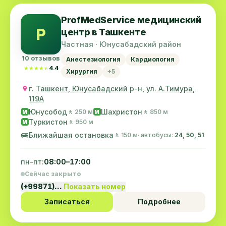
ProfMedService медицинский
P
центр в Ташкенте
Частная · Юнусабадский район
10 отзывов
Анестезиология
Кардиология
★★★★★
★★★★★
4.4
Хирургия
+5
г. Ташкент, Юнусабадский р-н, ул. А.Тимура,
119A
Юнусобод
Шахристон
🚶 250 м
🚶 850 м
M
M
Туркистон
🚶 950 м
M
🚌
Ближайшая остановка
🚶 150 м
· автобусы:
24, 50, 51
пн–пт:
08:00–17:00
Сейчас закрыто
(+99871)…
Показать номер
Записаться
Подробнее