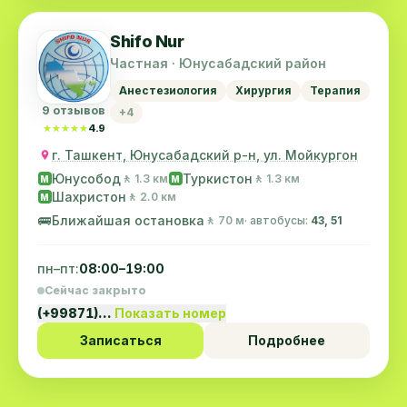
Shifo Nur
Частная · Юнусабадский район
Анестезиология
Хирургия
Терапия
9 отзывов
+4
★★★★★
★★★★★
4.9
г. Ташкент, Юнусабадский р-н, ул. Мойкургон
Юнусобод
Туркистон
🚶 1.3 км
🚶 1.3 км
M
M
Шахристон
🚶 2.0 км
M
🚌
Ближайшая остановка
🚶 70 м
· автобусы:
43, 51
пн–пт:
08:00–19:00
Сейчас закрыто
(+99871)…
Показать номер
Записаться
Подробнее