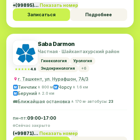
+(99895)…
Показать номер
Записаться
Подробнее
Saba Darmon
Частная · Шайхантахурский район
Гинекология
Урология
Эндокринология
+6
★★★★★
★★★★★
4.8
г. Ташкент, ул. Нурафшон, 7А/3
Тинчлик
Чорсу
🚶 800 м
🚶 1.6 км
M
M
Беруний
🚶 2.0 км
M
🚌
Ближайшая остановка
🚶 170 м
· автобусы:
23
пн–пт:
09:00–17:00
Сейчас закрыто
(+99871)…
Показать номер