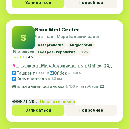
Записаться
Подробнее
Shox Med Center
S
Частная · Мирабадский район
Аллергология
Андрология
16 отзывов
Гастроэнтерология
+25
★★★★★
★★★★★
4.2
г. Ташкент, Мирабадский р-н, ул. Ойбек, 34д
Ташкент
Ойбек
🚶 550 м
🚶 850 м
M
M
Космонавтлар
🚶 1.3 км
M
🚌
Ближайшая остановка
🚶 150 м
· автобусы:
22
+99871 20…
Показать номер
Записаться
Подробнее