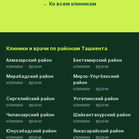
← Ко всем клиникам
Клиники и врачи по районам Ташкента
Алмазарский район
Бектемирский район
клиники
·
врачи
клиники
·
врачи
Мирабадский район
Мирзо-Улугбекский
клиники
·
врачи
район
клиники
·
врачи
Сергелийский район
Учтепинский район
клиники
·
врачи
клиники
·
врачи
Чиланзарский район
Шайхантахурский район
клиники
·
врачи
клиники
·
врачи
Юнусабадский район
Яккасарайский район
клиники
·
врачи
клиники
·
врачи