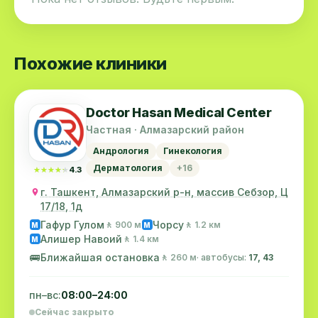
Похожие клиники
Doctor Hasan Medical Center
Частная · Алмазарский район
Андрология
Гинекология
Дерматология
+16
★★★★★
★★★★★
4.3
г. Ташкент, Алмазарский р-н, массив Себзор, Ц
17/18, 1д
Гафур Гулом
Чорсу
🚶 900 м
🚶 1.2 км
M
M
Алишер Навоий
🚶 1.4 км
M
🚌
Ближайшая остановка
🚶 260 м
· автобусы:
17, 43
пн–вс:
08:00–24:00
Сейчас закрыто