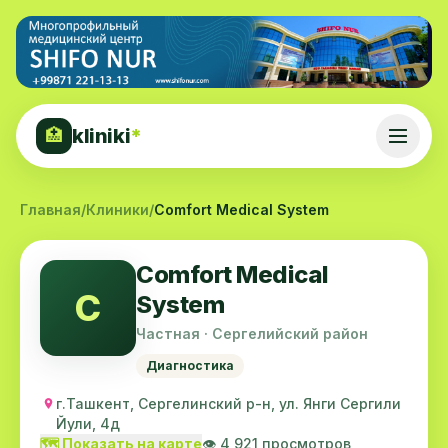
kliniki
*
🏥
Главная
/
Клиники
/
Comfort Medical System
Comfort Medical
C
System
Частная · Сергелийский район
Диагностика
г.Ташкент, Сергелинский р-н, ул. Янги Сергили
Йули, 4д
🗺️ Показать на карте
👁️ 4,921 просмотров