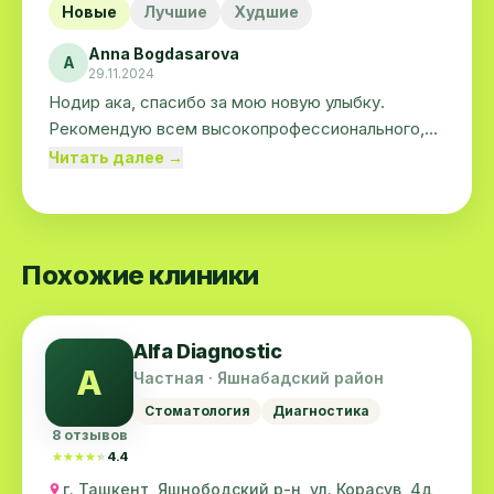
Новые
Лучшие
Худшие
Anna Bogdasarova
A
29.11.2024
Нодир ака, спасибо за мою новую улыбку.
Рекомендую всем высокопрофессионального,
талантливого Доктора +998999075717. Вся моя
Читать далее →
семья и друзья обращаются только к нему.
Работа любой сложности без боли, с хорошим
оборудованием и ценами ниже рыночных.
Похожие клиники
Alfa Diagnostic
A
Частная · Яшнабадский район
Стоматология
Диагностика
8 отзывов
★★★★★
★★★★★
4.4
г. Ташкент, Яшнободский р-н, ул. Корасув, 4д