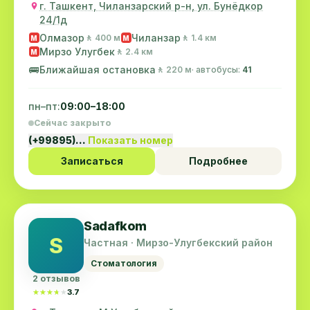
г. Ташкент, Чиланзарский р-н, ул. Бунёдкор
24/1д
Олмазор
Чиланзар
🚶 400 м
🚶 1.4 км
M
M
Мирзо Улугбек
🚶 2.4 км
M
🚌
Ближайшая остановка
🚶 220 м
· автобусы:
41
пн–пт:
09:00–18:00
Сейчас закрыто
(+99895)…
Показать номер
Записаться
Подробнее
Sadafkom
S
Частная · Мирзо-Улугбекский район
Стоматология
2 отзывов
★★★★★
★★★★★
3.7