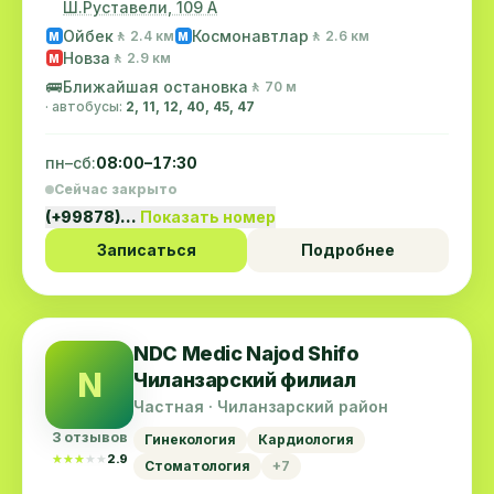
Ш.Руставели, 109 А
Ойбек
Космонавтлар
🚶 2.4 км
🚶 2.6 км
M
M
Новза
🚶 2.9 км
M
🚌
Ближайшая остановка
🚶 70 м
· автобусы:
2, 11, 12, 40, 45, 47
пн–сб:
08:00–17:30
Сейчас закрыто
(+99878)…
Показать номер
Записаться
Подробнее
NDC Medic Najod Shifo
N
Чиланзарский филиал
Частная · Чиланзарский район
3 отзывов
Гинекология
Кардиология
★★★★★
★★★★★
2.9
Стоматология
+7