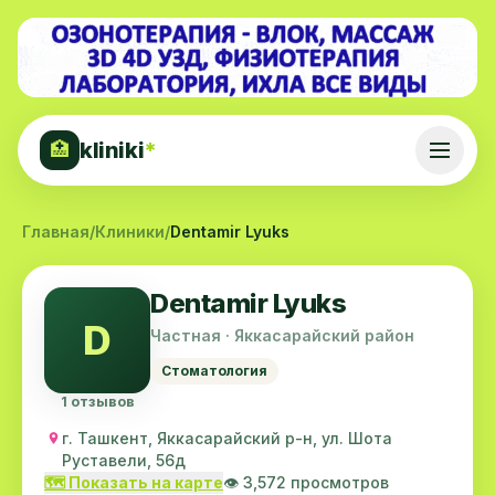
kliniki
*
🏥
Главная
/
Клиники
/
Dentamir Lyuks
Dentamir Lyuks
D
Частная · Яккасарайский район
Стоматология
1 отзывов
г. Ташкент, Яккасарайский р-н, ул. Шота
Руставели, 56д
🗺️ Показать на карте
👁️ 3,572 просмотров