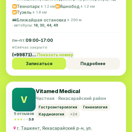
Технопарк
Яшнобод
🚶 1.2 км
🚶 1.2 км
M
M
Тузель
🚶 1.8 км
M
🚌
Ближайшая остановка
🚶 290 м
· автобусы:
18, 30, 44, 49
пн–пт:
09:00–17:00
Сейчас закрыто
(+99871)…
Показать номер
Записаться
Подробнее
Vitamed Medical
V
Частная · Яккасарайский район
Гастроэнтерология
Гинекология
5 отзывов
Кардиология
+24
★★★★★
★★★★★
3.0
г. Ташкент, Яккасарайский р-н, ул.