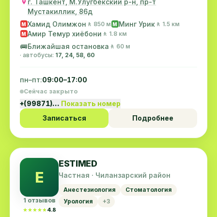
г. Ташкент, М.Улугбекский р-н, пр-т
Мустакиллик, 86д
Хамид Олимжон
Минг Урик
🚶 850 м
🚶 1.5 км
M
M
Амир Темур хиёбони
🚶 1.8 км
M
🚌
Ближайшая остановка
🚶 60 м
· автобусы:
17, 24, 58, 60
пн–пт:
09:00–17:00
Сейчас закрыто
+(99871)…
Показать номер
Записаться
Подробнее
ESTIMED
E
Частная · Чиланзарский район
Анестезиология
Стоматология
1 отзывов
Урология
+3
★★★★★
★★★★★
4.8