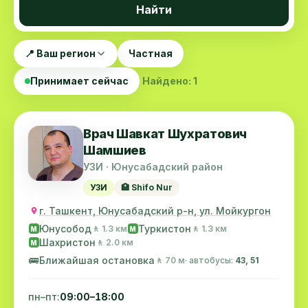
Найти
📍 Ваш регион
Частная
Принимает сейчас
Найдено: 1
Врач Шавкат Шухратович
Шамшиев
УЗИ · Юнусабадский район
УЗИ
🏥 Shifo Nur
г. Ташкент, Юнусабадский р-н, ул. Мойкургон
Юнусобод
Туркистон
🚶 1.3 км
🚶 1.3 км
M
M
Шахристон
🚶 2.0 км
M
🚌
Ближайшая остановка
🚶 70 м
· автобусы:
43, 51
пн–пт:
09:00–18:00