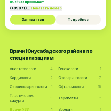
Сейчас принимает
(+99871)…
Показать номер
Записаться
Подробнее
Врачи Юнусабадского района по
специализациям
Анестезиологи
4
Гинекологи
1
Кардиологи
2
Отоларингологи
7
Оториноларингологи
1
Офтальмологи
15
Пластические
5
Терапевты
2
хирурги
Врачи УЗИ
1
Урологи
1