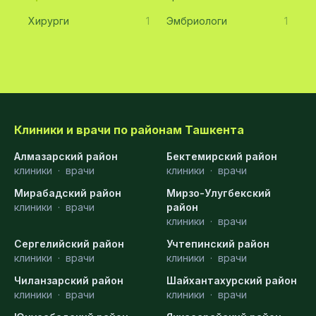
Хирурги
1
Эмбриологи
1
Клиники и врачи по районам Ташкента
Алмазарский район
Бектемирский район
клиники
·
врачи
клиники
·
врачи
Мирабадский район
Мирзо-Улугбекский
клиники
·
врачи
район
клиники
·
врачи
Сергелийский район
Учтепинский район
клиники
·
врачи
клиники
·
врачи
Чиланзарский район
Шайхантахурский район
клиники
·
врачи
клиники
·
врачи