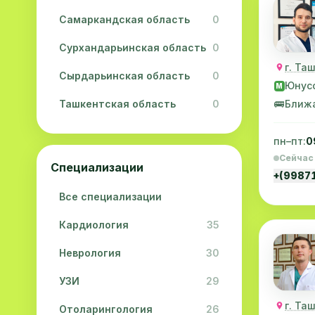
Самаркандская область
0
Сурхандарьинская область
0
г. Та
Сырдарьинская область
0
Юнус
M
Ташкентская область
0
🚌
Ближ
Ферганская область
0
пн–пт:
0
Сейчас
Хорезмская область
0
Специализации
+(9987
Республика Каракалпакстан
0
Все специализации
Кардиология
35
Неврология
30
УЗИ
29
г. Та
Отоларингология
26