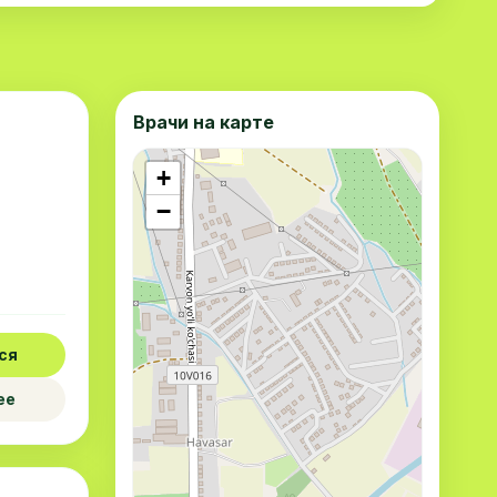
Врачи на карте
+
−
ся
ее