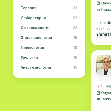
Юнус
M
Терапия
23
🚌
Ближ
Лаборатория
22
пн–пт:
0
Офтальмология
22
Сейчас
+(9987
Эндокринология
19
Гинекология
18
Урология
16
Анестезиология
15
Дерматология
15
г. Та
Педиатрия
15
Юнус
M
Акушерство
13
🚌
Ближ
Гастроэнтерология
13