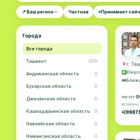
📍 Ваш регион
Частная
Принимает сей
Города
Все города
Ташкент
309
г. Та
Юнус
M
Андижанская область
0
🚌
Ближ
Бухарская область
0
пн–пт:
0
Джизакская область
0
Сейчас
Кашкадарьинская область
0
+(9987
Навоийская область
0
Наманганская область
0