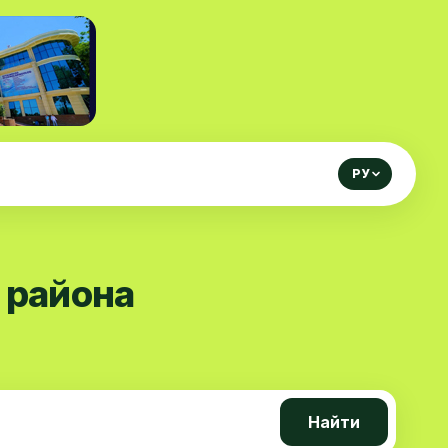
РУ
 района
Найти