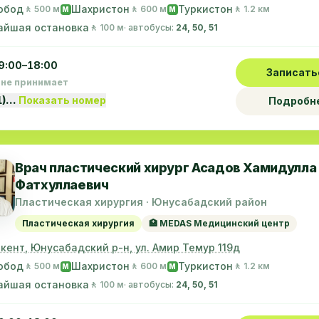
обод
Шахристон
Туркистон
🚶 500 м
🚶 600 м
🚶 1.2 км
M
M
айшая остановка
🚶 100 м
· автобусы:
24, 50, 51
9:00–18:00
Записать
 не принимает
1)…
Показать номер
Подробн
Врач пластический хирург Асадов Хамидулла
Фатхуллаевич
Пластическая хирургия · Юнусабадский район
Пластическая хирургия
🏥 MEDAS Медицинский центр
шкент, Юнусабадский р-н, ул. Амир Темур 119д
обод
Шахристон
Туркистон
🚶 500 м
🚶 600 м
🚶 1.2 км
M
M
айшая остановка
🚶 100 м
· автобусы:
24, 50, 51