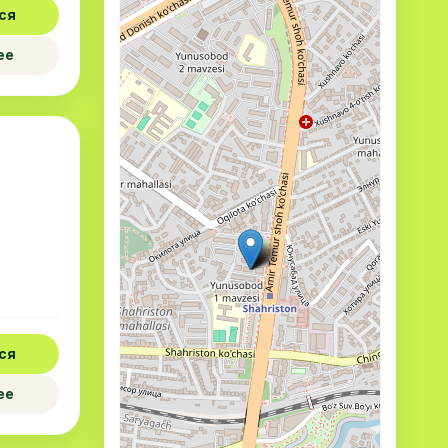
ся
ее
ся
ее