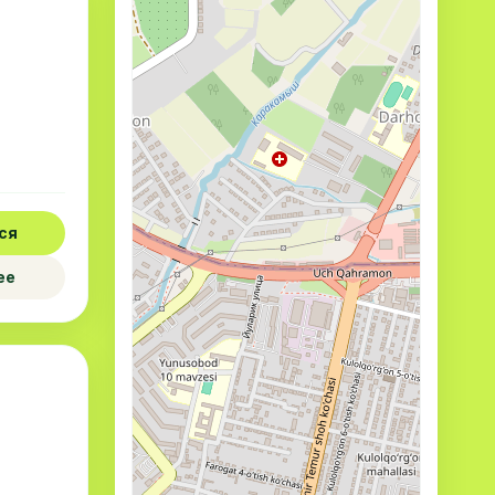
ся
ее