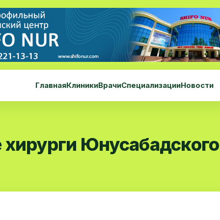
Главная
Клиники
Врачи
Специализации
Новости
 хирурги Юнусабадского