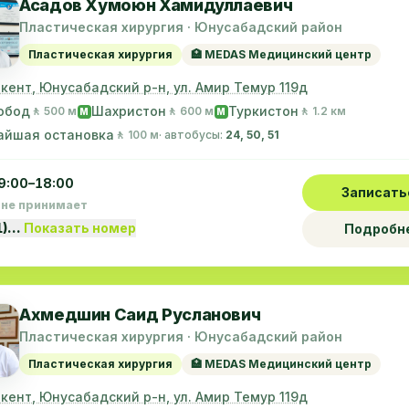
Асадов Хумоюн Хамидуллаевич
Пластическая хирургия · Юнусабадский район
Пластическая хирургия
🏥 MEDAS Медицинский центр
шкент, Юнусабадский р-н, ул. Амир Темур 119д
обод
Шахристон
Туркистон
🚶 500 м
🚶 600 м
🚶 1.2 км
M
M
айшая остановка
🚶 100 м
· автобусы:
24, 50, 51
9:00–18:00
Записать
 не принимает
1)…
Показать номер
Подробн
Ахмедшин Саид Русланович
Пластическая хирургия · Юнусабадский район
Пластическая хирургия
🏥 MEDAS Медицинский центр
шкент, Юнусабадский р-н, ул. Амир Темур 119д