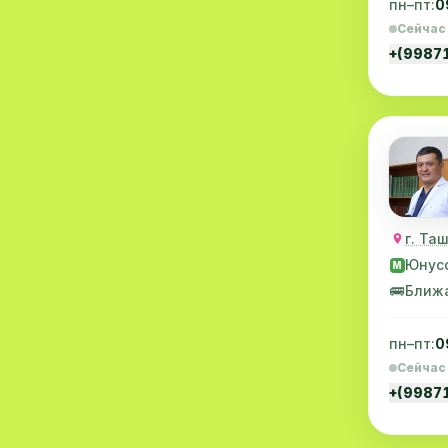
пн–пт:
0
Хирургия
11
Сейчас
+(9987
Диагностика
10
Андрология
9
Стоматология
9
Рентгенология
9
Физиотерапия
8
г. Та
МРТ
6
Юнус
M
🚌
Ближ
Ортопедия
5
Пластическая хирургия
5
пн–пт:
0
Сейчас
Эндоскопия
5
+(9987
Косметология
4