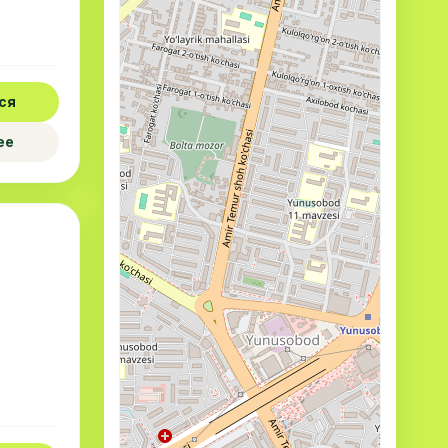
ся
ее