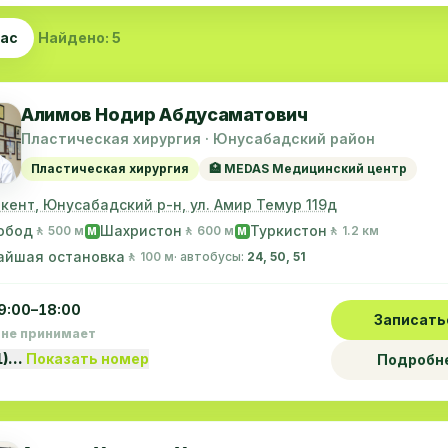
час
Найдено: 5
Алимов Нодир Абдусаматович
Пластическая хирургия · Юнусабадский район
Пластическая хирургия
🏥 MEDAS Медицинский центр
шкент, Юнусабадский р-н, ул. Амир Темур 119д
обод
Шахристон
Туркистон
🚶 500 м
🚶 600 м
🚶 1.2 км
M
M
айшая остановка
🚶 100 м
· автобусы:
24, 50, 51
9:00–18:00
Записать
 не принимает
1)…
Показать номер
Подробн