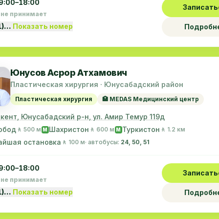
9:00–18:00
Записать
 не принимает
1)…
Показать номер
Подробн
Юнусов Асрор Атхамович
Пластическая хирургия · Юнусабадский район
Пластическая хирургия
🏥 MEDAS Медицинский центр
шкент, Юнусабадский р-н, ул. Амир Темур 119д
обод
Шахристон
Туркистон
🚶 500 м
🚶 600 м
🚶 1.2 км
M
M
айшая остановка
🚶 100 м
· автобусы:
24, 50, 51
9:00–18:00
Записать
 не принимает
1)…
Показать номер
Подробн