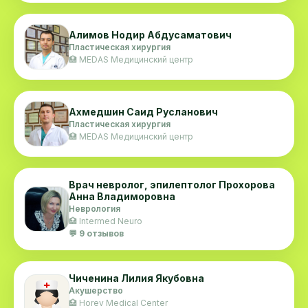
Алимов Нодир Абдусаматович
Пластическая хирургия
🏥 MEDAS Медицинский центр
Ахмедшин Саид Русланович
Пластическая хирургия
🏥 MEDAS Медицинский центр
Врач невролог, эпилептолог Прохорова
Анна Владиморовна
Неврология
🏥 Intermed Neuro
💬 9 отзывов
Чиченина Лилия Якубовна
Акушерство
🏥 Horev Medical Center