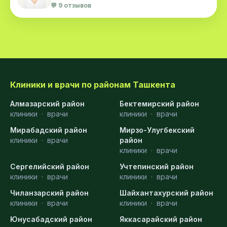
💬 9 отзывов
Клиники и врачи по районам Ташкента
Алмазарский район
Бектемирский район
клиники
·
врачи
клиники
·
врачи
Мирабадский район
Мирзо-Улугбекский
клиники
·
врачи
район
клиники
·
врачи
Сергелийский район
Учтепинский район
клиники
·
врачи
клиники
·
врачи
Чиланзарский район
Шайхантахурский район
клиники
·
врачи
клиники
·
врачи
Юнусабадский район
Яккасарайский район