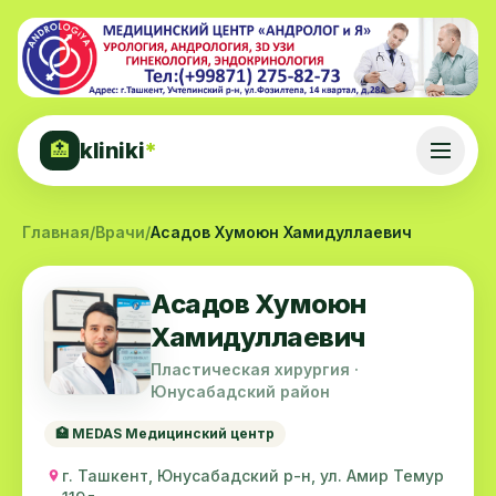
kliniki
*
🏥
Главная
/
Врачи
/
Асадов Хумоюн Хамидуллаевич
Асадов Хумоюн
Хамидуллаевич
Пластическая хирургия ·
Юнусабадский район
🏥 MEDAS Медицинский центр
г. Ташкент, Юнусабадский р-н, ул. Амир Темур