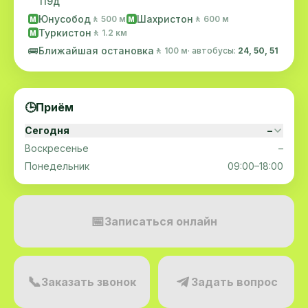
119д
Юнусобод
Шахристон
🚶 500 м
🚶 600 м
M
M
Туркистон
🚶 1.2 км
M
🚌
Ближайшая остановка
🚶 100 м
· автобусы:
24, 50, 51
🕒
Приём
Сегодня
–
Воскресенье
–
Понедельник
09:00–18:00
📅
Записаться онлайн
📞
Заказать звонок
Задать вопрос