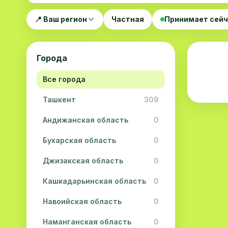
📍 Ваш регион
Частная
Принимает сей
Города
Все города
Ташкент
309
Андижанская область
0
Бухарская область
0
Джизакская область
0
Кашкадарьинская область
0
Навоийская область
0
Наманганская область
0