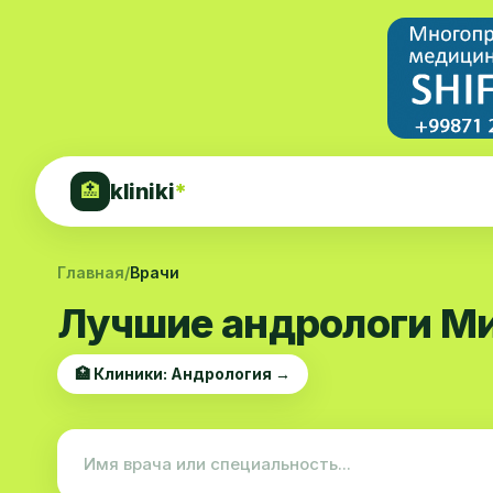
kliniki
*
🏥
Главная
/
Врачи
Лучшие андрологи Ми
🏥 Клиники: Андрология →