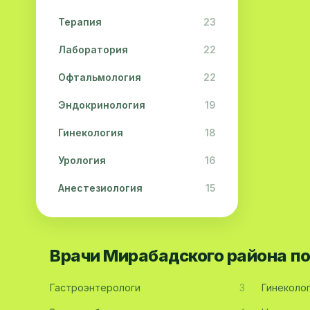
Терапия
23
Лаборатория
22
Офтальмология
22
Эндокринология
19
Гинекология
18
Урология
16
Анестезиология
15
Дерматология
15
Педиатрия
15
Врачи Мирабадского района п
Акушерство
13
Гастроэнтерологи
3
Гинеколо
Гастроэнтерология
13