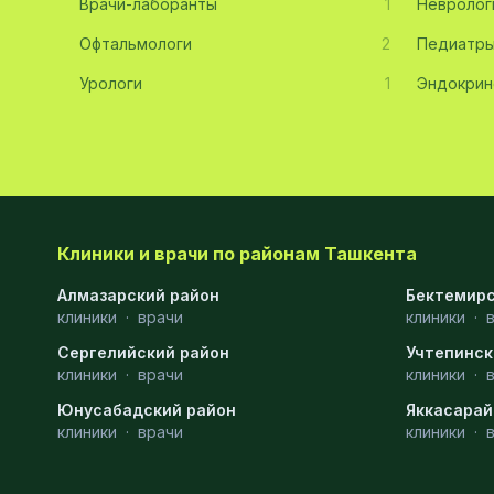
Врачи-лаборанты
1
Невролог
Хирургия
11
Офтальмологи
2
Педиатр
Диагностика
10
Урологи
1
Эндокрин
Андрология
9
Стоматология
9
Рентгенология
9
Физиотерапия
8
Клиники и врачи по районам Ташкента
МРТ
6
Алмазарский район
Бектемирс
клиники
·
врачи
клиники
·
Ортопедия
5
Сергелийский район
Учтепинск
клиники
·
врачи
клиники
·
Пластическая хирургия
5
Юнусабадский район
Яккасарай
Эндоскопия
5
клиники
·
врачи
клиники
·
Косметология
4