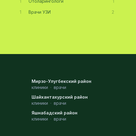
1
Отоларингологи
1
1
Врачи УЗИ
2
Мирзо-Улугбекский район
клиники
·
врачи
Шайхантахурский район
клиники
·
врачи
Яшнабадский район
клиники
·
врачи