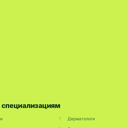
о специализациям
ги
1
Дерматологи