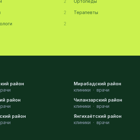
и
2
Ортопеды
ы
2
Терапевты
ологи
2
кий район
Мирабадский район
врачи
клиники
·
врачи
ий район
Чиланзарский район
врачи
клиники
·
врачи
ский район
Янгихаётский район
врачи
клиники
·
врачи