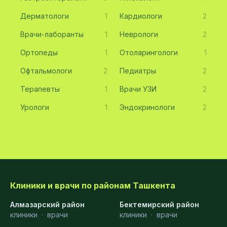
Дерматологи
1
Кардиологи
2
Врачи-лаборанты
1
Неврологи
2
Ортопеды
1
Отоларингологи
1
Офтальмологи
2
Педиатры
2
Терапевты
1
Врачи УЗИ
2
Урологи
1
Эндокринологи
2
Клиники и врачи по районам Ташкента
Алмазарский район
Бектемирский район
клиники
·
врачи
клиники
·
врачи