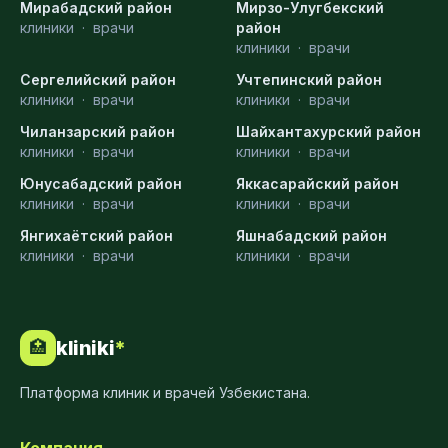
Мирабадский район
Мирзо-Улугбекский
клиники
·
врачи
район
клиники
·
врачи
Сергелийский район
Учтепинский район
клиники
·
врачи
клиники
·
врачи
Чиланзарский район
Шайхантахурский район
клиники
·
врачи
клиники
·
врачи
Юнусабадский район
Яккасарайский район
клиники
·
врачи
клиники
·
врачи
Янгихаётский район
Яшнабадский район
клиники
·
врачи
клиники
·
врачи
kliniki
*
🏥
Платформа клиник и врачей Узбекистана.
Компания