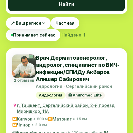
Найти
📍 Ваш регион
Частная
Принимает сейчас
Найдено: 1
Врач Дерматовенеролог,
андролог, специалист по ВИЧ-
инфекции/СПИДу Акбаров
Алишер Сабирович
2 отзывов
Андрология · Сергелийский район
Андрология
🏥 Andromed Elite
г. Ташкент, Сергелийский район, 2-й проезд
Миришкор, 11А
Кипчок
Матонат
🚶 800 м
🚶 1.5 км
M
M
Чинор
🚶 2.0 км
M
🚌
Ближайшая остановка
🚶 420 м
· автобусы:
54