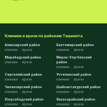
Клиники и врачи по районам Ташкента
Алмазарский район
Бектемирский район
клиники
·
врачи
клиники
·
врачи
Мирабадский район
Мирзо-Улугбекский
клиники
·
врачи
район
клиники
·
врачи
Сергелийский район
Учтепинский район
клиники
·
врачи
клиники
·
врачи
Чиланзарский район
Шайхантахурский район
клиники
·
врачи
клиники
·
врачи
Юнусабадский район
Яккасарайский район
клиники
·
врачи
клиники
·
врачи