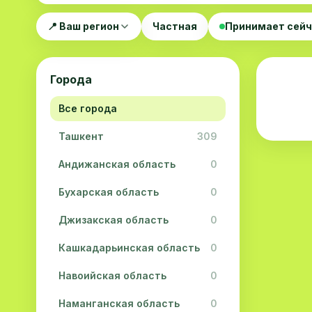
📍 Ваш регион
Частная
Принимает сей
Города
Все города
Ташкент
309
Андижанская область
0
Бухарская область
0
Джизакская область
0
Кашкадарьинская область
0
Навоийская область
0
Наманганская область
0