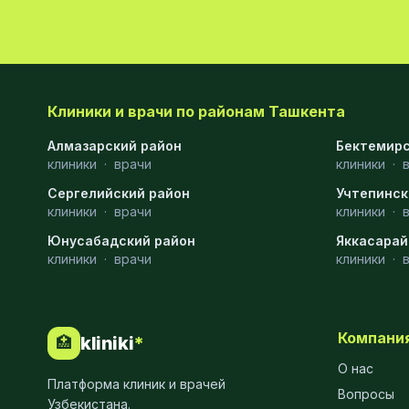
Хирургия
11
Диагностика
10
Андрология
9
Клиники и врачи по районам Ташкента
Стоматология
9
Алмазарский район
Бектемирс
клиники
·
врачи
клиники
·
Рентгенология
9
Сергелийский район
Учтепинск
Физиотерапия
8
клиники
·
врачи
клиники
·
Юнусабадский район
МРТ
6
Яккасарай
клиники
·
врачи
клиники
·
Ортопедия
5
Пластическая хирургия
5
Компани
kliniki
*
🏥
Эндоскопия
5
О нас
Платформа клиник и врачей
Косметология
4
Вопросы
Узбекистана.