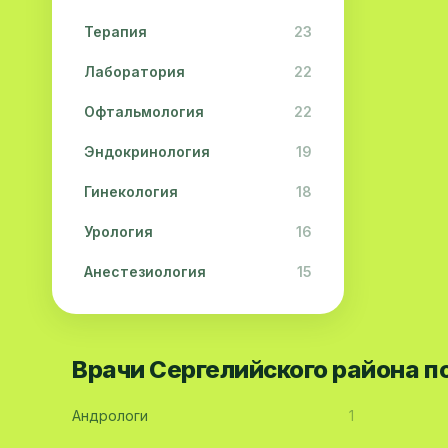
Терапия
23
Лаборатория
22
Офтальмология
22
Эндокринология
19
Гинекология
18
Урология
16
Анестезиология
15
Дерматология
15
Педиатрия
15
Врачи Сергелийского района 
Акушерство
13
Андрологи
1
Гастроэнтерология
13