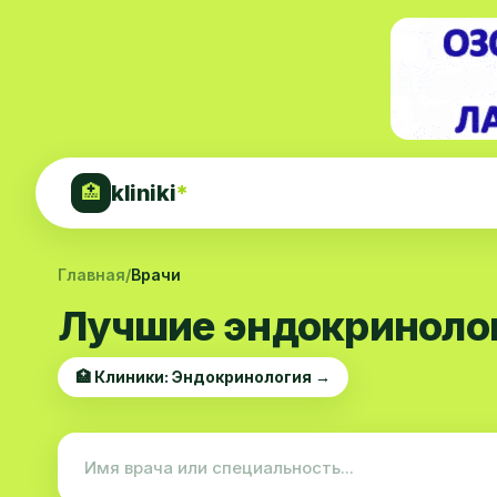
kliniki
*
🏥
Главная
/
Врачи
Лучшие эндокринолог
🏥 Клиники: Эндокринология →