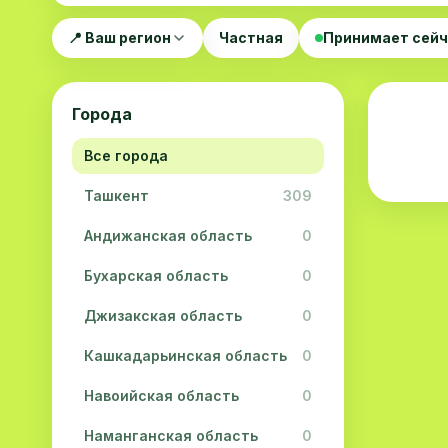
📍 Ваш регион
Частная
Принимает сей
Города
Все города
Ташкент
309
Андижанская область
0
Бухарская область
0
Джизакская область
0
Кашкадарьинская область
0
Навоийская область
0
Наманганская область
0