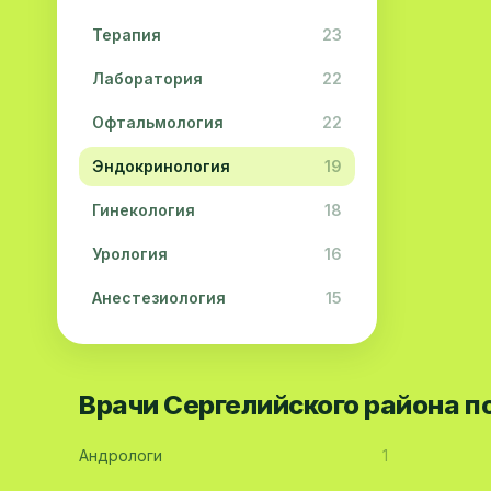
Терапия
23
Лаборатория
22
Офтальмология
22
Эндокринология
19
Гинекология
18
Урология
16
Анестезиология
15
Дерматология
15
Педиатрия
15
Врачи Сергелийского района 
Акушерство
13
Андрологи
1
Гастроэнтерология
13