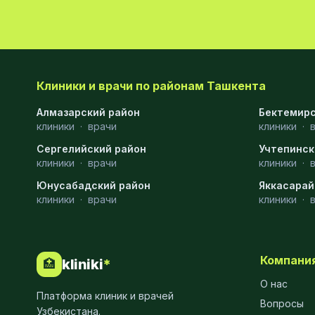
Хирургия
11
Диагностика
10
Андрология
9
Клиники и врачи по районам Ташкента
Стоматология
9
Алмазарский район
Бектемирс
клиники
·
врачи
клиники
·
Рентгенология
9
Сергелийский район
Учтепинск
Физиотерапия
8
клиники
·
врачи
клиники
·
Юнусабадский район
МРТ
6
Яккасарай
клиники
·
врачи
клиники
·
Ортопедия
5
Пластическая хирургия
5
Компани
kliniki
*
🏥
Эндоскопия
5
О нас
Платформа клиник и врачей
Косметология
4
Вопросы
Узбекистана.