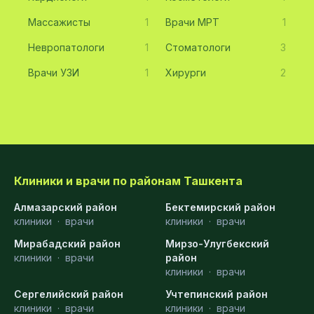
Массажисты
1
Врачи МРТ
1
Невропатологи
1
Стоматологи
3
Врачи УЗИ
1
Хирурги
2
Клиники и врачи по районам Ташкента
Алмазарский район
Бектемирский район
клиники
·
врачи
клиники
·
врачи
Мирабадский район
Мирзо-Улугбекский
клиники
·
врачи
район
клиники
·
врачи
Сергелийский район
Учтепинский район
клиники
·
врачи
клиники
·
врачи