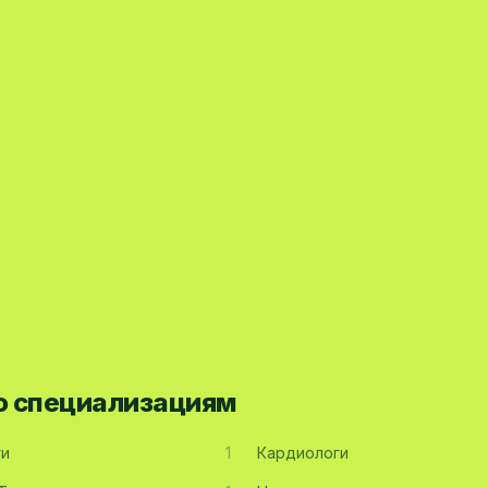
по специализациям
ги
1
Кардиологи