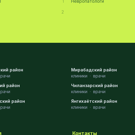
Т
1
Невропатологи
2
кий район
Мирабадский район
врачи
клиники
·
врачи
ий район
Чиланзарский район
врачи
клиники
·
врачи
ский район
Янгихаётский район
врачи
клиники
·
врачи
я
Контакты