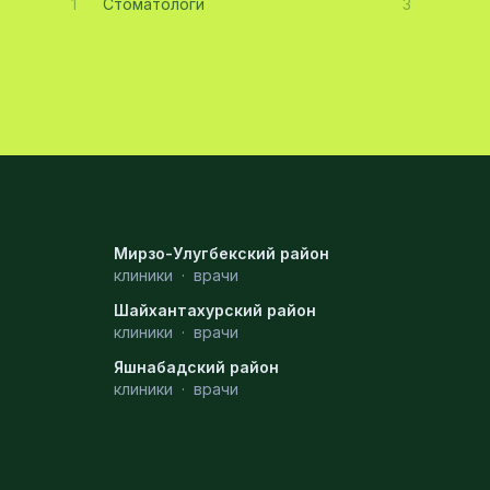
1
Стоматологи
3
Мирзо-Улугбекский район
клиники
·
врачи
Шайхантахурский район
клиники
·
врачи
Яшнабадский район
клиники
·
врачи