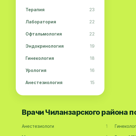
Терапия
23
Лаборатория
22
Офтальмология
22
Эндокринология
19
Гинекология
18
Урология
16
Анестезиология
15
Дерматология
15
Педиатрия
15
Врачи Чиланзарского района 
Акушерство
13
Анестезиологи
1
Гинеколо
Гастроэнтерология
13