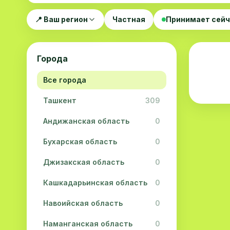
📍 Ваш регион
Частная
Принимает сей
Города
Все города
Ташкент
309
Андижанская область
0
Бухарская область
0
Джизакская область
0
Кашкадарьинская область
0
Навоийская область
0
Наманганская область
0