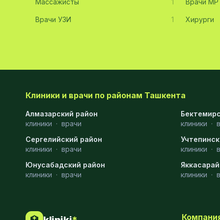
Массажисты
1
Врачи МР
Хирургия
11
Врачи УЗИ
1
Хирурги
Диагностика
10
Андрология
9
Стоматология
9
Рентгенология
9
Клиники и врачи по районам Ташкента
Физиотерапия
8
Алмазарский район
Бектемирс
клиники
·
врачи
клиники
·
МРТ
6
Сергелийский район
Учтепинск
клиники
Ортопедия
·
врачи
5
клиники
·
Юнусабадский район
Яккасарай
Пластическая хирургия
5
клиники
·
врачи
клиники
·
Эндоскопия
5
Косметология
4
Компани
🏥