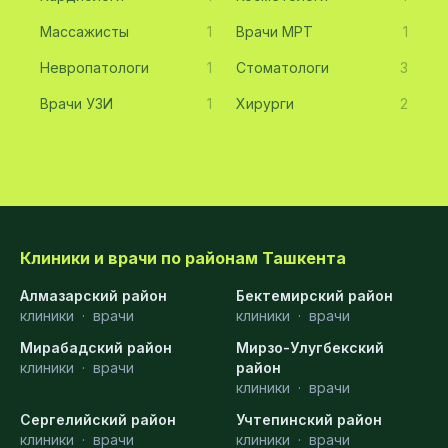
Массажисты
1
Врачи МРТ
1
Невропатологи
1
Стоматологи
3
Врачи УЗИ
1
Хирурги
2
Клиники и врачи по районам Ташкента
Алмазарский район
Бектемирский район
клиники
·
врачи
клиники
·
врачи
Мирабадский район
Мирзо-Улугбекский
клиники
·
врачи
район
клиники
·
врачи
Сергелийский район
Учтепинский район
клиники
·
врачи
клиники
·
врачи