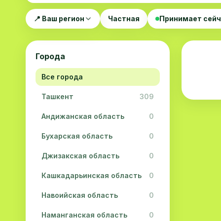
📍 Ваш регион
Частная
Принимает сей
Города
Все города
Ташкент
309
Андижанская область
0
Бухарская область
0
Джизакская область
0
Кашкадарьинская область
0
Навоийская область
0
Наманганская область
0