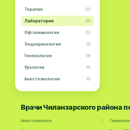
Терапия
23
Лаборатория
22
Офтальмология
22
Эндокринология
19
Гинекология
18
Урология
16
Анестезиология
15
Дерматология
15
Педиатрия
15
Врачи Чиланзарского района 
Акушерство
13
Анестезиологи
1
Гинеколо
Гастроэнтерология
13