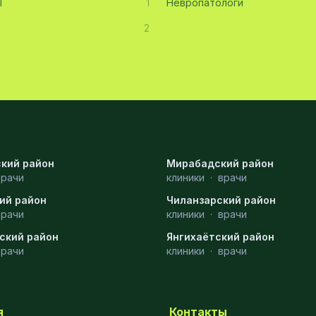
Т
1
Невропатологи
2
кий район
Мирабадский район
врачи
клиники
·
врачи
ий район
Чиланзарский район
врачи
клиники
·
врачи
ский район
Янгихаётский район
врачи
клиники
·
врачи
я
Контакты