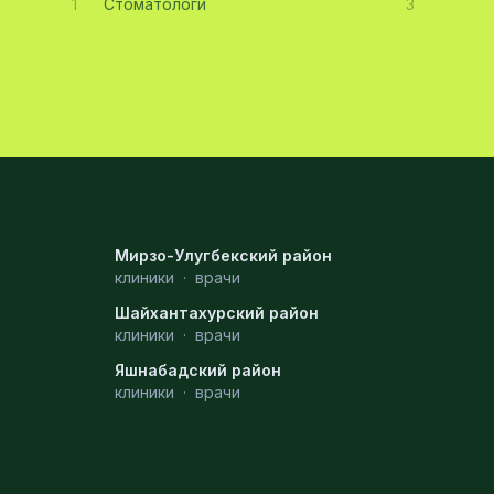
1
Стоматологи
3
Мирзо-Улугбекский район
клиники
·
врачи
Шайхантахурский район
клиники
·
врачи
Яшнабадский район
клиники
·
врачи