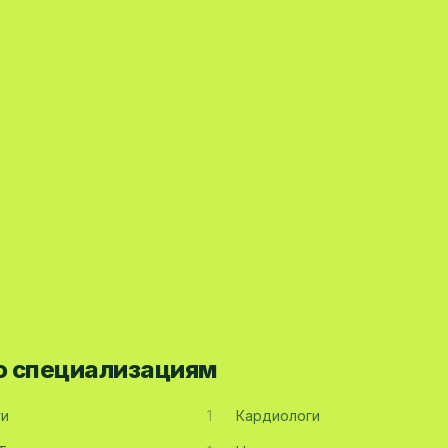
по специализациям
ги
1
Кардиологи