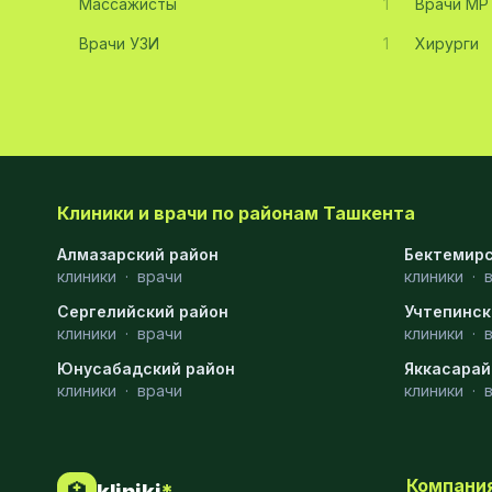
Массажисты
1
Врачи МР
Хирургия
11
Врачи УЗИ
1
Хирурги
Диагностика
10
Андрология
9
Стоматология
9
Рентгенология
9
Клиники и врачи по районам Ташкента
Физиотерапия
8
Алмазарский район
Бектемирс
клиники
·
врачи
клиники
·
МРТ
6
Сергелийский район
Учтепинск
клиники
Ортопедия
·
врачи
5
клиники
·
Юнусабадский район
Яккасарай
Пластическая хирургия
5
клиники
·
врачи
клиники
·
Эндоскопия
5
Косметология
4
Компани
🏥