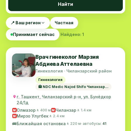
Найти
📍 Ваш регион
Частная
Принимает сейчас
Найдено: 1
Врач гинеколог Марзия
Абдиева Аттелаевна
Гинекология · Чиланзарский район
Гинекология
🏥 NDC Medic Najod Shifo Чиланзар...
г. Ташкент, Чиланзарский р-н, ул. Бунёдкор
24/1д
Олмазор
Чиланзар
🚶 400 м
🚶 1.4 км
M
M
Мирзо Улугбек
🚶 2.4 км
M
🚌
Ближайшая остановка
🚶 220 м
· автобусы:
41