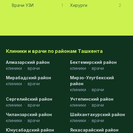
Врачи УЗИ
1
Хирурги
2
Клиники и врачи по районам Ташкента
Алмазарский район
Бектемирский район
клиники
·
врачи
клиники
·
врачи
Мирабадский район
Мирзо-Улугбекский
клиники
·
врачи
район
клиники
·
врачи
Сергелийский район
Учтепинский район
клиники
·
врачи
клиники
·
врачи
Чиланзарский район
Шайхантахурский район
клиники
·
врачи
клиники
·
врачи
Юнусабадский район
Яккасарайский район