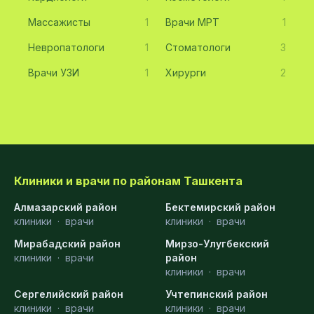
Массажисты
1
Врачи МРТ
1
Невропатологи
1
Стоматологи
3
Врачи УЗИ
1
Хирурги
2
Клиники и врачи по районам Ташкента
Алмазарский район
Бектемирский район
клиники
·
врачи
клиники
·
врачи
Мирабадский район
Мирзо-Улугбекский
клиники
·
врачи
район
клиники
·
врачи
Сергелийский район
Учтепинский район
клиники
·
врачи
клиники
·
врачи