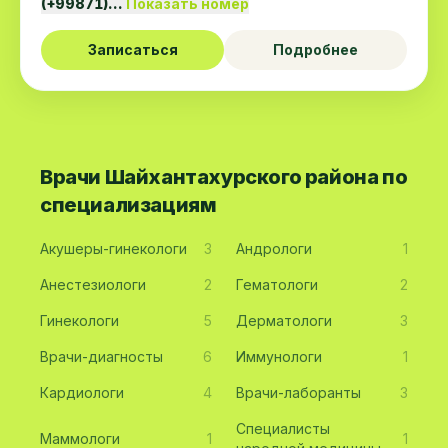
(+99871)…
Показать номер
Записаться
Подробнее
Врачи Шайхантахурского района по
специализациям
Акушеры-гинекологи
3
Андрологи
1
Анестезиологи
2
Гематологи
2
Гинекологи
5
Дерматологи
3
Врачи-диагносты
6
Иммунологи
1
Кардиологи
4
Врачи-лаборанты
3
Специалисты
Маммологи
1
1