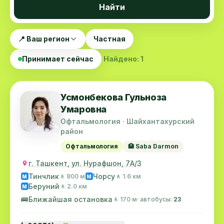
Найти
📍 Ваш регион
Частная
Принимает сейчас
Найдено: 1
Усмонбекова Гульноза
Умаровна
Офтальмология · Шайхантахурский
район
Офтальмология
🏥 Saba Darmon
г. Ташкент, ул. Нурафшон, 7А/3
Тинчлик
Чорсу
🚶 800 м
🚶 1.6 км
M
M
Беруний
🚶 2.0 км
M
🚌
Ближайшая остановка
🚶 170 м
· автобусы:
23