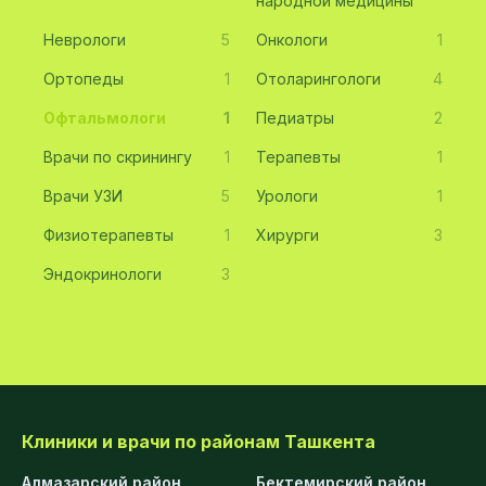
народной медицины
Неврологи
5
Онкологи
1
Ортопеды
1
Отоларингологи
4
Офтальмологи
1
Педиатры
2
Врачи по скринингу
1
Терапевты
1
Врачи УЗИ
5
Урологи
1
Физиотерапевты
1
Хирурги
3
Эндокринологи
3
Клиники и врачи по районам Ташкента
Алмазарский район
Бектемирский район