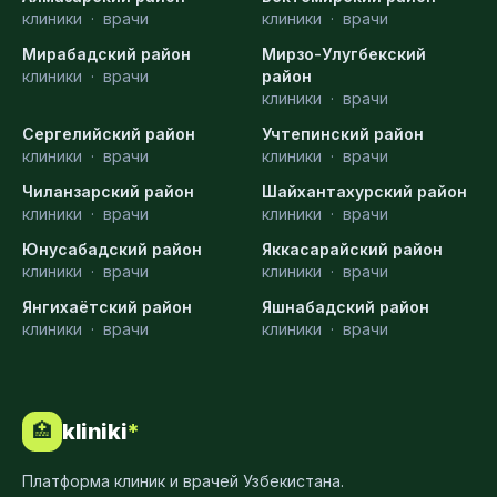
клиники
·
врачи
клиники
·
врачи
Мирабадский район
Мирзо-Улугбекский
клиники
·
врачи
район
клиники
·
врачи
Сергелийский район
Учтепинский район
клиники
·
врачи
клиники
·
врачи
Чиланзарский район
Шайхантахурский район
клиники
·
врачи
клиники
·
врачи
Юнусабадский район
Яккасарайский район
клиники
·
врачи
клиники
·
врачи
Янгихаётский район
Яшнабадский район
клиники
·
врачи
клиники
·
врачи
kliniki
*
🏥
Платформа клиник и врачей Узбекистана.