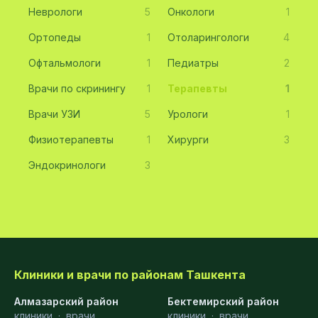
Неврологи
5
Онкологи
1
Ортопеды
1
Отоларингологи
4
Офтальмологи
1
Педиатры
2
Врачи по скринингу
1
Терапевты
1
Врачи УЗИ
5
Урологи
1
Физиотерапевты
1
Хирурги
3
Эндокринологи
3
Клиники и врачи по районам Ташкента
Алмазарский район
Бектемирский район
клиники
·
врачи
клиники
·
врачи