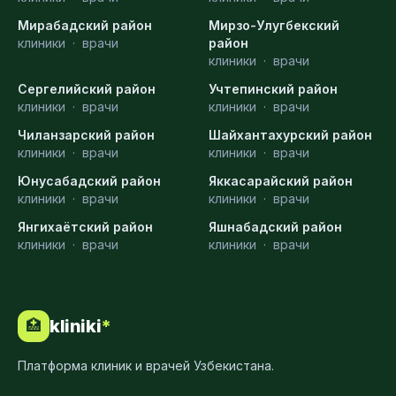
Мирабадский район
Мирзо-Улугбекский
клиники
·
врачи
район
клиники
·
врачи
Сергелийский район
Учтепинский район
клиники
·
врачи
клиники
·
врачи
Чиланзарский район
Шайхантахурский район
клиники
·
врачи
клиники
·
врачи
Юнусабадский район
Яккасарайский район
клиники
·
врачи
клиники
·
врачи
Янгихаётский район
Яшнабадский район
клиники
·
врачи
клиники
·
врачи
kliniki
*
🏥
Платформа клиник и врачей Узбекистана.