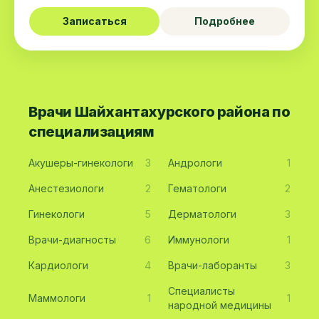
Записаться
Подробнее
Врачи Шайхантахурского района по
специализациям
Акушеры-гинекологи
3
Андрологи
1
Анестезиологи
2
Гематологи
2
Гинекологи
5
Дерматологи
3
Врачи-диагносты
6
Иммунологи
1
Кардиологи
4
Врачи-лаборанты
3
Специалисты
Маммологи
1
1
народной медицины