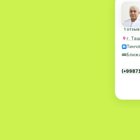
Маммология
4
Проктология
4
1 отзыв
Невропатология
4
г. Та
Гематология
2
Тинч
M
🚌
Ближ
Гепатология
2
Нефрология
2
(+9987
Онкология
2
Нейрофизиология
2
Массаж
2
Стационар
2
Аллергология
1