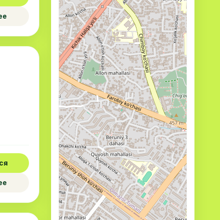
ее
ся
ее