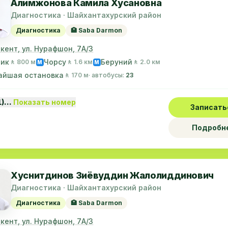
Алимжонова Камила Хусановна
Диагностика · Шайхантахурский район
Диагностика
🏥 Saba Darmon
шкент, ул. Нурафшон, 7А/3
лик
Чорсу
Беруний
🚶 800 м
🚶 1.6 км
🚶 2.0 км
M
M
айшая остановка
🚶 170 м
· автобусы:
23
1)…
Показать номер
Записать
Подробн
Хуснитдинов Зиёвуддин Жалолиддинович
Диагностика · Шайхантахурский район
Диагностика
🏥 Saba Darmon
шкент, ул. Нурафшон, 7А/3