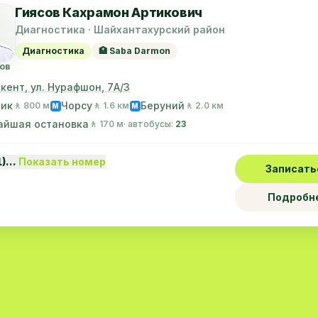
Гиясов Кахрамон Артикович
Диагностика · Шайхантахурский район
Диагностика
🏥 Saba Darmon
ов
шкент, ул. Нурафшон, 7А/3
лик
Чорсу
Беруний
🚶 800 м
🚶 1.6 км
🚶 2.0 км
M
M
айшая остановка
🚶 170 м
· автобусы:
23
1)…
Показать номер
Записать
Подробн