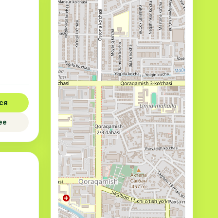
ся
ее