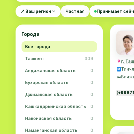
📍 Ваш регион
Частная
Принимает сей
Города
Все города
Ташкент
309
г. Та
Тинч
M
Андижанская область
0
🚌
Ближ
Бухарская область
0
(+9987
Джизакская область
0
Кашкадарьинская область
0
Навоийская область
0
Наманганская область
0