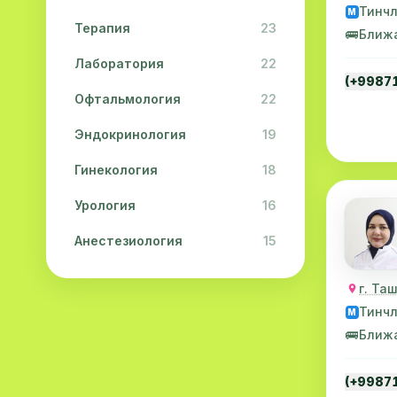
Тинч
M
Терапия
23
🚌
Ближ
Лаборатория
22
(+9987
Офтальмология
22
Эндокринология
19
Гинекология
18
Урология
16
Анестезиология
15
Дерматология
15
г. Та
Педиатрия
15
Тинч
M
🚌
Ближ
Акушерство
13
(+9987
Гастроэнтерология
13