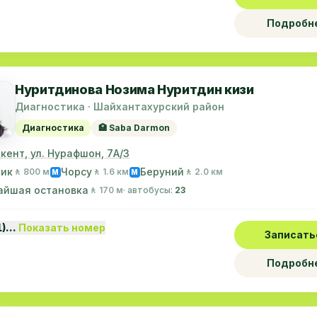
Подробн
Нуритдинова Нозима Нуритдин кизи
Диагностика · Шайхантахурский район
Диагностика
🏥 Saba Darmon
шкент, ул. Нурафшон, 7А/3
лик
Чорсу
Беруний
🚶 800 м
🚶 1.6 км
🚶 2.0 км
M
M
айшая остановка
🚶 170 м
· автобусы:
23
1)…
Показать номер
Записать
Подробн