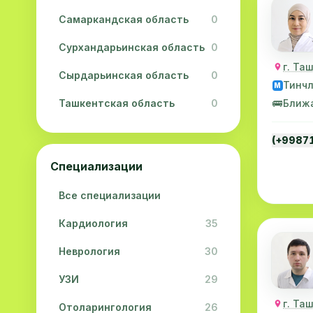
Самаркандская область
0
Сурхандарьинская область
0
г. Та
Сырдарьинская область
0
Тинч
M
Ташкентская область
0
🚌
Ближ
Ферганская область
0
(+9987
Хорезмская область
0
Специализации
Республика Каракалпакстан
0
Все специализации
Кардиология
35
Неврология
30
УЗИ
29
г. Та
Отоларингология
26