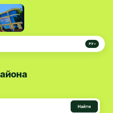
РУ
района
Найти