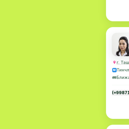
Хирургия
11
Диагностика
10
Андрология
9
Стоматология
9
Рентгенология
9
г. Та
Физиотерапия
8
Тинч
M
МРТ
6
🚌
Ближ
Ортопедия
5
(+9987
Пластическая хирургия
5
Эндоскопия
5
Косметология
4