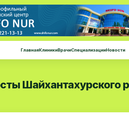
Главная
Клиники
Врачи
Специализации
Новости
сты Шайхантахурского 