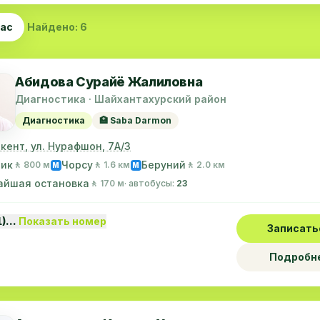
час
Найдено: 6
Абидова Сурайё Жалиловна
Диагностика · Шайхантахурский район
Диагностика
🏥 Saba Darmon
шкент, ул. Нурафшон, 7А/3
лик
Чорсу
Беруний
🚶 800 м
🚶 1.6 км
🚶 2.0 км
M
M
айшая остановка
🚶 170 м
· автобусы:
23
1)…
Показать номер
Записать
Подробн