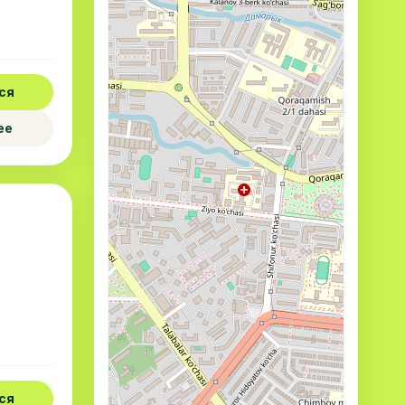
ся
ее
ся