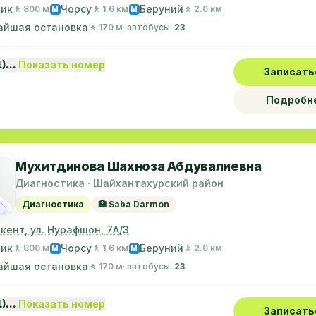
лик
Чорсу
Беруний
🚶 800 м
🚶 1.6 км
🚶 2.0 км
M
M
айшая остановка
🚶 170 м
· автобусы:
23
1)…
Показать номер
Записать
Подробн
Мухитдинова Шахноза Абдувалиевна
Диагностика · Шайхантахурский район
Диагностика
🏥 Saba Darmon
шкент, ул. Нурафшон, 7А/3
лик
Чорсу
Беруний
🚶 800 м
🚶 1.6 км
🚶 2.0 км
M
M
айшая остановка
🚶 170 м
· автобусы:
23
1)…
Показать номер
Записать