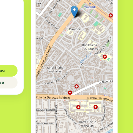
ся
ее