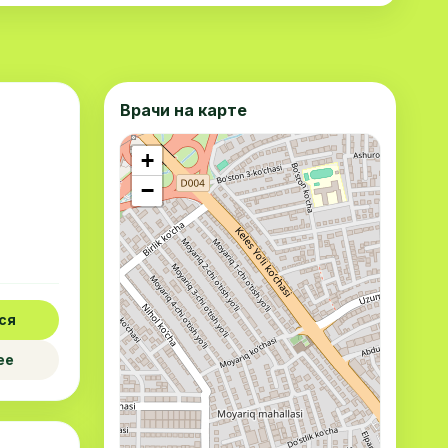
Врачи на карте
+
−
ся
ее