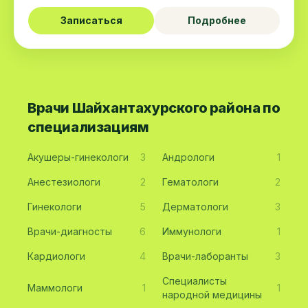
Записаться
Подробнее
Врачи Шайхантахурского района по
специализациям
Акушеры-гинекологи
3
Андрологи
1
Анестезиологи
2
Гематологи
2
Гинекологи
5
Дерматологи
3
Врачи-диагносты
6
Иммунологи
1
Кардиологи
4
Врачи-лаборанты
3
Специалисты
Маммологи
1
1
народной медицины