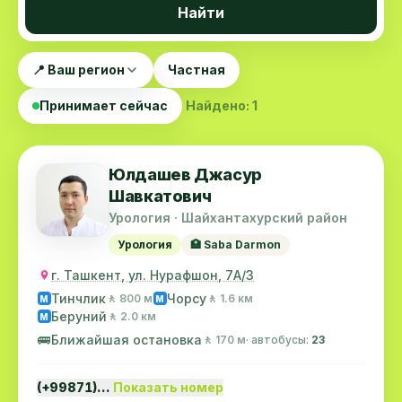
Найти
📍 Ваш регион
Частная
Принимает сейчас
Найдено: 1
Юлдашев Джасур
Шавкатович
Урология · Шайхантахурский район
Урология
🏥 Saba Darmon
г. Ташкент, ул. Нурафшон, 7А/3
Тинчлик
Чорсу
🚶 800 м
🚶 1.6 км
M
M
Беруний
🚶 2.0 км
M
🚌
Ближайшая остановка
🚶 170 м
· автобусы:
23
(+99871)…
Показать номер