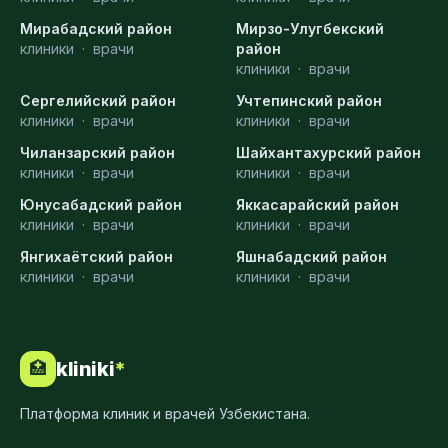
Мирабадский район
Мирзо-Улугбекский
клиники
·
врачи
район
клиники
·
врачи
Сергелийский район
Учтепинский район
клиники
·
врачи
клиники
·
врачи
Чиланзарский район
Шайхантахурский район
клиники
·
врачи
клиники
·
врачи
Юнусабадский район
Яккасарайский район
клиники
·
врачи
клиники
·
врачи
Янгихаётский район
Яшнабадский район
клиники
·
врачи
клиники
·
врачи
kliniki
*
🏥
Платформа клиник и врачей Узбекистана.