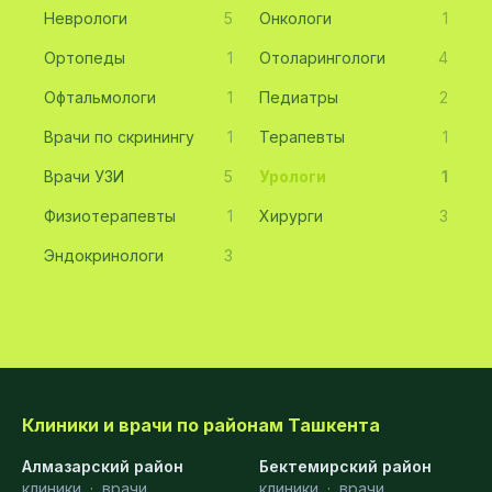
Неврологи
5
Онкологи
1
Ортопеды
1
Отоларингологи
4
Офтальмологи
1
Педиатры
2
Врачи по скринингу
1
Терапевты
1
Врачи УЗИ
5
Урологи
1
Физиотерапевты
1
Хирурги
3
Эндокринологи
3
Клиники и врачи по районам Ташкента
Алмазарский район
Бектемирский район
клиники
·
врачи
клиники
·
врачи