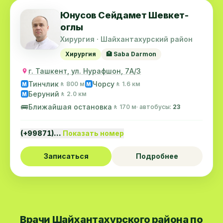
Юнусов Сейдамет Шевкет-
оглы
Хирургия · Шайхантахурский район
Хирургия
🏥 Saba Darmon
г. Ташкент, ул. Нурафшон, 7А/3
Тинчлик
Чорсу
🚶 800 м
🚶 1.6 км
M
M
Беруний
🚶 2.0 км
M
🚌
Ближайшая остановка
🚶 170 м
· автобусы:
23
(+99871)…
Показать номер
Записаться
Подробнее
Врачи Шайхантахурского района по