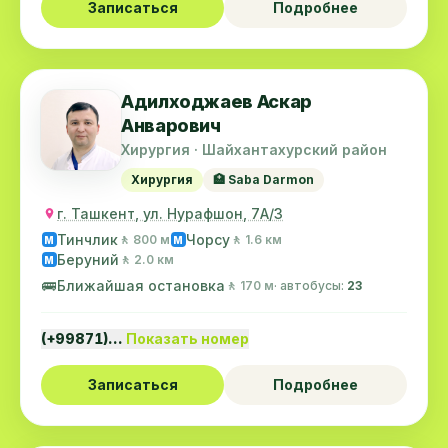
Записаться
Подробнее
Адилходжаев Аскар
Анварович
Хирургия · Шайхантахурский район
Хирургия
🏥 Saba Darmon
г. Ташкент, ул. Нурафшон, 7А/3
Тинчлик
Чорсу
🚶 800 м
🚶 1.6 км
M
M
Беруний
🚶 2.0 км
M
🚌
Ближайшая остановка
🚶 170 м
· автобусы:
23
(+99871)…
Показать номер
Записаться
Подробнее