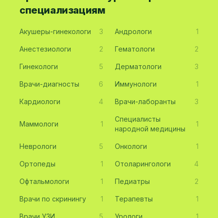
специализациям
Акушеры-гинекологи
3
Андрологи
1
Анестезиологи
2
Гематологи
2
Гинекологи
5
Дерматологи
3
Врачи-диагносты
6
Иммунологи
1
Кардиологи
4
Врачи-лаборанты
3
Специалисты
Маммологи
1
1
народной медицины
Неврологи
5
Онкологи
1
Ортопеды
1
Отоларингологи
4
Офтальмологи
1
Педиатры
2
Врачи по скринингу
1
Терапевты
1
Врачи УЗИ
5
Урологи
1