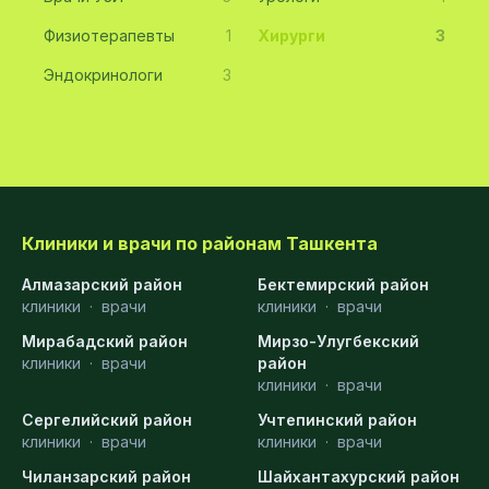
Физиотерапевты
1
Хирурги
3
Эндокринологи
3
Клиники и врачи по районам Ташкента
Алмазарский район
Бектемирский район
клиники
·
врачи
клиники
·
врачи
Мирабадский район
Мирзо-Улугбекский
клиники
·
врачи
район
клиники
·
врачи
Сергелийский район
Учтепинский район
клиники
·
врачи
клиники
·
врачи
Чиланзарский район
Шайхантахурский район