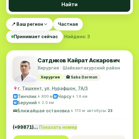
Найти
📍 Ваш регион
Частная
Принимает сейчас
Найдено: 3
Сатдиков Кайрат Аскарович
Хирургия · Шайхантахурский район
Хирургия
🏥 Saba Darmon
г. Ташкент, ул. Нурафшон, 7А/3
Тинчлик
Чорсу
🚶 800 м
🚶 1.6 км
M
M
Беруний
🚶 2.0 км
M
🚌
Ближайшая остановка
🚶 170 м
· автобусы:
23
(+99871)…
Показать номер