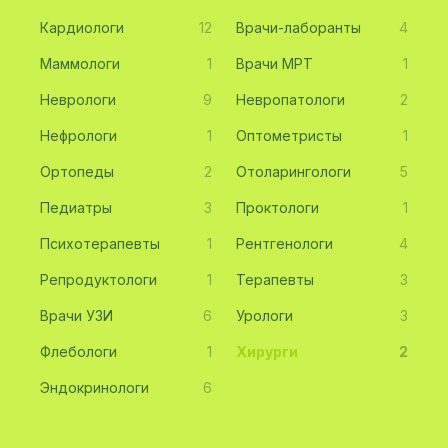
Кардиологи
12
Врачи-лаборанты
4
Маммологи
1
Врачи МРТ
1
Неврологи
9
Невропатологи
2
Нефрологи
1
Оптометристы
1
Ортопеды
2
Отоларингологи
5
Педиатры
3
Проктологи
1
Психотерапевты
1
Рентгенологи
4
Репродуктологи
1
Терапевты
3
Врачи УЗИ
6
Урологи
3
Флебологи
1
Хирурги
2
Эндокринологи
6