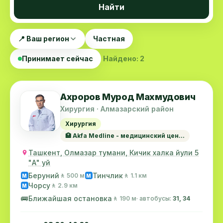
Найти
📍 Ваш регион
Частная
Принимает сейчас
Найдено: 2
Ахроров Мурод Махмудович
Хирургия · Алмазарский район
Хирургия
🏥 Akfa Medline - медицинский цен...
Ташкент, Олмазар тумани, Кичик халка йули 5
"А" уй
Беруний
Тинчлик
🚶 500 м
🚶 1.1 км
M
M
Чорсу
🚶 2.9 км
M
🚌
Ближайшая остановка
🚶 190 м
· автобусы:
31, 34