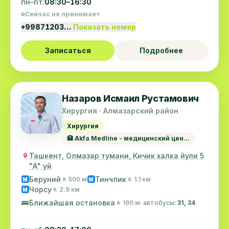
пн–пт:
08:30–16:30
Сейчас не принимает
+99871203…
Показать номер
Записаться
Подробнее
Назаров Исмаил Рустамович
Хирургия · Алмазарский район
Хирургия
🏥 Akfa Medline - медицинский цен...
Ташкент, Олмазар тумани, Кичик халка йули 5
"А" уй
Беруний
Тинчлик
🚶 500 м
🚶 1.1 км
M
M
Чорсу
🚶 2.9 км
M
🚌
Ближайшая остановка
🚶 190 м
· автобусы:
31, 34