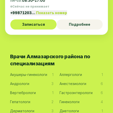
пн–сб:
08:30–17:00
Сейчас не принимает
+99871203…
Показать номер
Записаться
Подробнее
Врачи Алмазарского района по
специализациям
Акушеры-гинекологи
1
Аллергологи
1
Андрологи
3
Анестезиологи
6
Вертебрологи
1
Гастроэнтерологи
6
Гепатологи
2
Гинекологи
4
Дерматологи
3
Диетологи
1