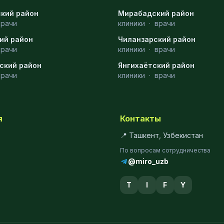
кий район
Мирабадский район
врачи
клиники
·
врачи
ий район
Чиланзарский район
врачи
клиники
·
врачи
ский район
Янгихаётский район
врачи
клиники
·
врачи
я
Контакты
📍 Ташкент, Узбекистан
По вопросам сотрудничества
@miro_uzb
T
I
F
Y