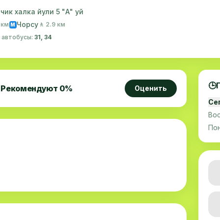
ик халка йули 5 "А" уй
Чорсу
1 км
🚶 2.9 км
M
· автобусы:
31, 34
🕒
Рекомендуют
0
%
Оценить
Се
Во
По