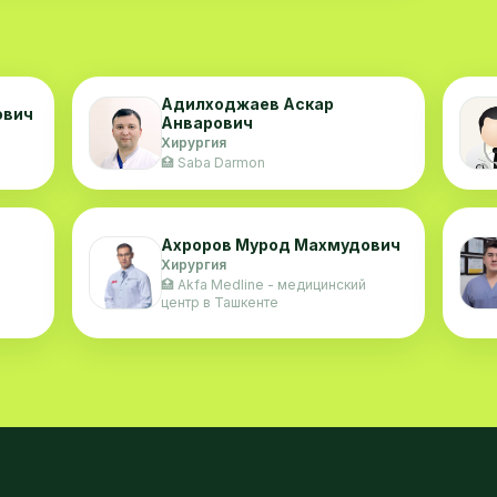
Адилходжаев Аскар
ович
Анварович
Хирургия
🏥 Saba Darmon
Ахроров Мурод Махмудович
Хирургия
🏥 Akfa Medline - медицинский
центр в Ташкенте