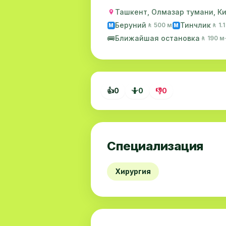
Ташкент, Олмазар тумани, Кич
Беруний
Тинчлик
🚶 500 м
🚶 1.
M
M
🚌
Ближайшая остановка
🚶 190 м
👍
0
🤷
0
👎
0
Специализация
Хирургия