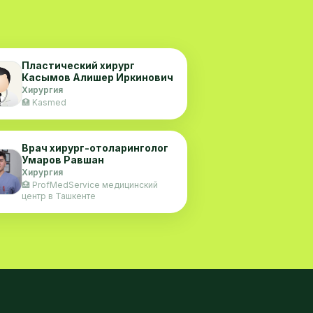
Пластический хирург
Касымов Алишер Иркинович
Хирургия
🏥 Kasmed
Врач хирург-отоларинголог
Умаров Равшан
Хирургия
🏥 ProfMedService медицинский
центр в Ташкенте