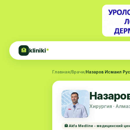
kliniki
*
🏥
Главная
/
Врачи
/
Назаров Исмаил Ру
Назаро
Хирургия · Алма
🏥 Akfa Medline - медицинский це