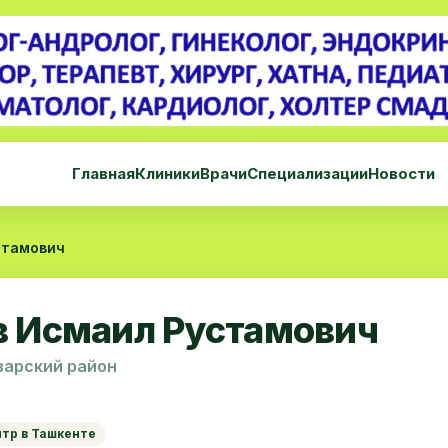
Главная
Клиники
Врачи
Специализации
Новости
стамович
в Исмаил Рустамович
зарский район
нтр в Ташкенте