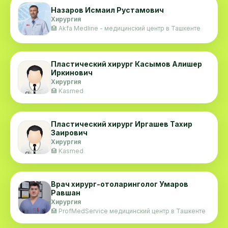
Назаров Исмаил Рустамович
Хирургия
🏥 Akfa Medline - медицинский центр в Ташкенте
Пластический хирург Касымов Алишер
Иркинович
Хирургия
🏥 Kasmed
Пластический хирург Иргашев Тахир
Заирович
Хирургия
🏥 Kasmed
Врач хирург-отоларинголог Умаров
Равшан
Хирургия
🏥 ProfMedService медицинский центр в Ташкенте