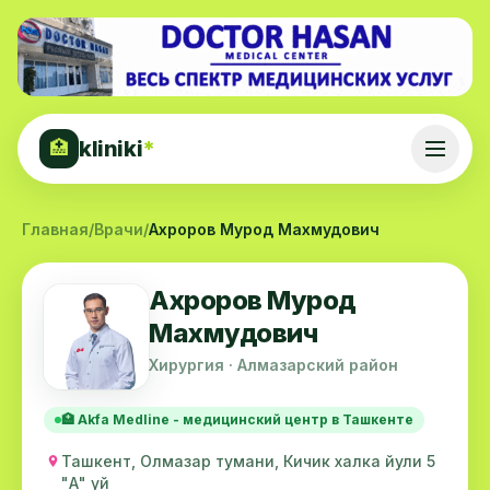
kliniki
*
🏥
Главная
/
Врачи
/
Ахроров Мурод Махмудович
Ахроров Мурод
Махмудович
Хирургия · Алмазарский район
🏥 Akfa Medline - медицинский центр в Ташкенте
Ташкент, Олмазар тумани, Кичик халка йули 5
"А" уй