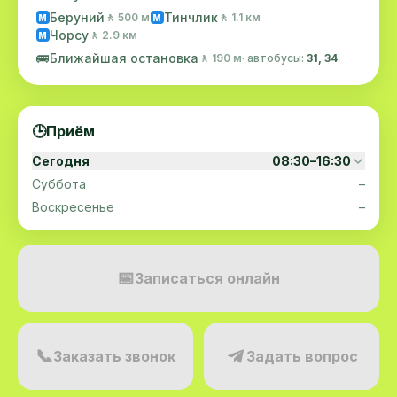
Беруний
Тинчлик
🚶 500 м
🚶 1.1 км
M
M
Чорсу
🚶 2.9 км
M
🚌
Ближайшая остановка
🚶 190 м
· автобусы:
31, 34
🕒
Приём
Сегодня
08:30–16:30
Суббота
–
Воскресенье
–
📅
Записаться онлайн
📞
Заказать звонок
Задать вопрос