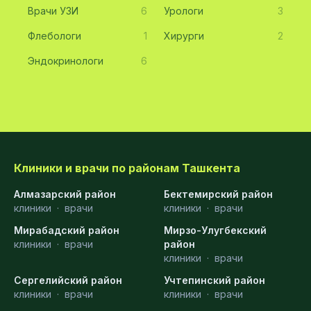
Врачи УЗИ
6
Урологи
3
Флебологи
1
Хирурги
2
Эндокринологи
6
Клиники и врачи по районам Ташкента
Алмазарский район
Бектемирский район
клиники
·
врачи
клиники
·
врачи
Мирабадский район
Мирзо-Улугбекский
клиники
·
врачи
район
клиники
·
врачи
Сергелийский район
Учтепинский район
клиники
·
врачи
клиники
·
врачи