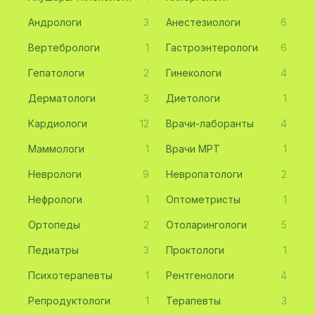
Андрологи
3
Анестезиологи
6
Вертебрологи
1
Гастроэнтерологи
6
Гепатологи
2
Гинекологи
4
Дерматологи
3
Диетологи
1
Кардиологи
12
Врачи-лаборанты
4
Маммологи
1
Врачи МРТ
1
Неврологи
9
Невропатологи
2
Нефрологи
1
Оптометристы
1
Ортопеды
2
Отоларингологи
5
Педиатры
3
Проктологи
1
Психотерапевты
1
Рентгенологи
4
Репродуктологи
1
Терапевты
3