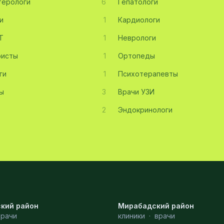
терологи
6
Гепатологи
и
1
Кардиологи
Т
1
Неврологи
ристы
1
Ортопеды
ги
1
Психотерапевты
ы
3
Врачи УЗИ
2
Эндокринологи
кий район
Мирабадский район
врачи
клиники
·
врачи