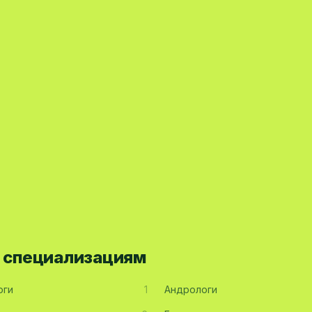
о специализациям
оги
1
Андрологи