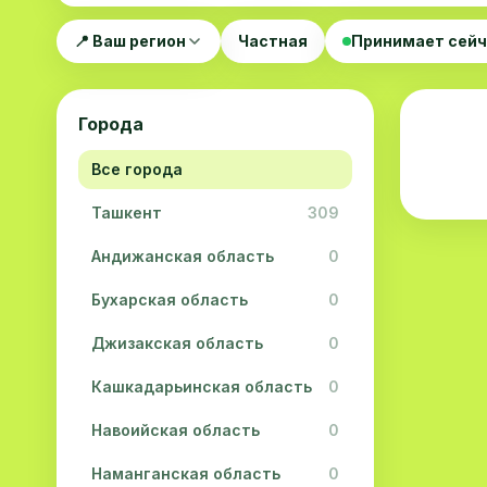
📍 Ваш регион
Частная
Принимает сей
Города
Все города
Ташкент
309
Андижанская область
0
Бухарская область
0
Джизакская область
0
Кашкадарьинская область
0
Навоийская область
0
Наманганская область
0