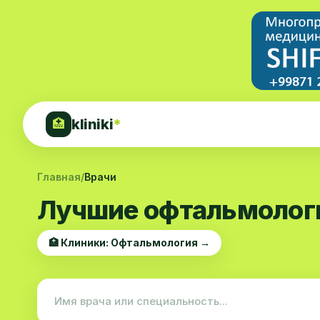
kliniki
*
🏥
Главная
/
Врачи
Лучшие офтальмологи
🏥 Клиники: Офтальмология →