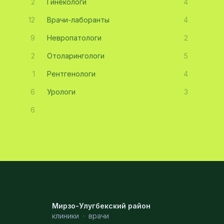
2
Гинекологи
4
12
Врачи-лаборанты
4
9
Невропатологи
2
2
Отоларингологи
5
1
Рентгенологи
4
6
Урологи
3
6
Мирзо-Улугбекский район
клиники
·
врачи