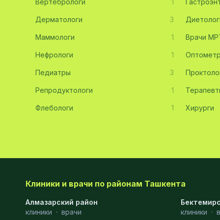
Вертебрологи
1
Гастроэн
Хирургия
11
Дерматологи
3
Диетолог
Диагностика
10
Маммологи
1
Врачи МР
Андрология
9
Нефрологи
1
Оптомет
Стоматология
9
Педиатры
3
Проктоло
Репродуктологи
Рентгенология
9
1
Терапевт
Флебологи
1
Хирурги
Физиотерапия
8
МРТ
6
Ортопедия
5
Пластическая хирургия
5
Клиники и врачи по районам Ташкента
Эндоскопия
5
Алмазарский район
Бектемирс
Косметология
4
клиники
·
врачи
клиники
·