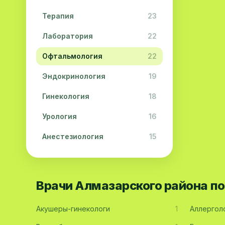
Терапия
23
Лаборатория
22
Офтальмология
22
Эндокринология
19
Гинекология
18
Урология
16
Анестезиология
15
Дерматология
15
Педиатрия
15
Врачи Алмазарского района п
Акушерство
13
Акушеры-гинекологи
1
Аллергол
Гастроэнтерология
13