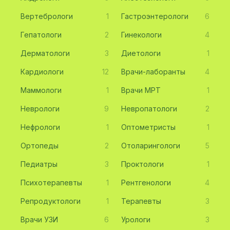
Вертебрологи
1
Гастроэнтерологи
6
Гепатологи
2
Гинекологи
4
Дерматологи
3
Диетологи
1
Кардиологи
12
Врачи-лаборанты
4
Маммологи
1
Врачи МРТ
1
Неврологи
9
Невропатологи
2
Нефрологи
1
Оптометристы
1
Ортопеды
2
Отоларингологи
5
Педиатры
3
Проктологи
1
Психотерапевты
1
Рентгенологи
4
Репродуктологи
1
Терапевты
3
Врачи УЗИ
6
Урологи
3