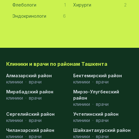
Флебологи
1
Хирурги
2
Эндокринологи
6
Клиники и врачи по районам Ташкента
Алмазарский район
Бектемирский район
клиники
·
врачи
клиники
·
врачи
Мирабадский район
Мирзо-Улугбекский
клиники
·
врачи
район
клиники
·
врачи
Сергелийский район
Учтепинский район
клиники
·
врачи
клиники
·
врачи
Чиланзарский район
Шайхантахурский район
клиники
·
врачи
клиники
·
врачи