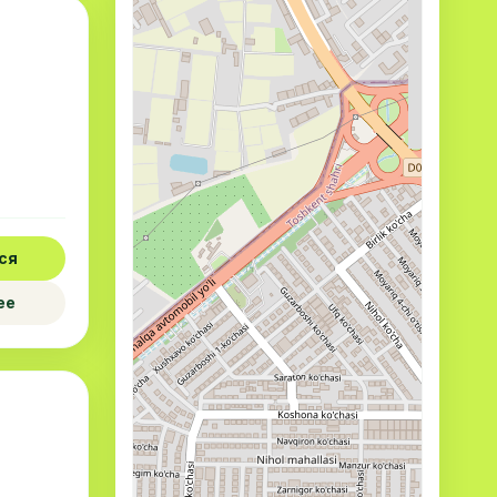
ся
ее