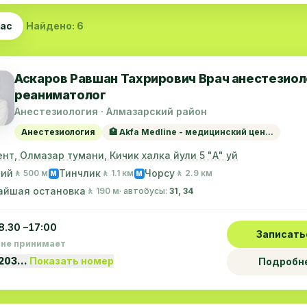
час
Найдено: 6
Аскаров Равшан Тахрирович Врач анестезиол
реаниматолог
Анестезиология · Алмазарский район
Анестезиология
🏥 Akfa Medline - медицинский цен...
нт, Олмазар тумани, Кичик халка йули 5 "А" уй
ний
Тинчлик
Чорсу
🚶 500 м
🚶 1.1 км
🚶 2.9 км
M
M
айшая остановка
🚶 190 м
· автобусы:
31, 34
8.30 –17:00
Записать
 не принимает
1203…
Показать номер
Подробн