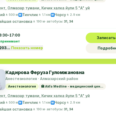
нт, Олмазар тумани, Кичик халка йули 5 "А" уй
ний
Тинчлик
Чорсу
🚶 500 м
🚶 1.1 км
🚶 2.9 км
M
M
айшая остановка
🚶 190 м
· автобусы:
31, 34
8:30–17:00
Записать
 принимает
1203…
Показать номер
Подробн
Кадирова Феруза Гуломжановна
Анестезиология · Алмазарский район
Анестезиология
🏥 Akfa Medline - медицинский цен...
нт, Олмазар тумани, Кичик халка йули 5 "А" уй
ний
Тинчлик
Чорсу
🚶 500 м
🚶 1.1 км
🚶 2.9 км
M
M
айшая остановка
🚶 190 м
· автобусы:
31, 34