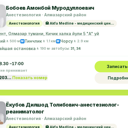
Бобоев Амонбой Муродуллоевич
Анестезиология · Алмазарский район
Анестезиология
🏥 Akfa Medline - медицинский цен...
нт, Олмазар тумани, Кичик халка йули 5 "А" уй
ний
Тинчлик
Чорсу
🚶 500 м
🚶 1.1 км
🚶 2.9 км
M
M
айшая остановка
🚶 190 м
· автобусы:
31, 34
8.30 –17:00
Записать
 не принимает
1203…
Показать номер
Подробн
Ёкубов Дилшод Толибович-анестезиолог-
реаниматолог
Анестезиология · Алмазарский район
Анестезиология
🏥 Akfa Medline - медицинский цен...