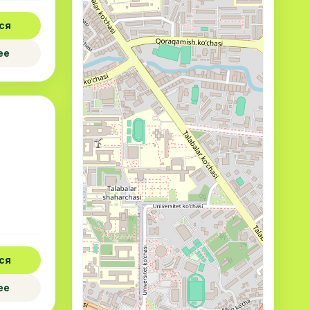
ся
ее
ся
ее