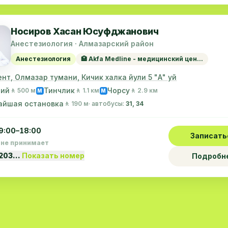
Носиров Хасан Юсуфджанович
Анестезиология · Алмазарский район
Анестезиология
🏥 Akfa Medline - медицинский цен...
нт, Олмазар тумани, Кичик халка йули 5 "А" уй
ний
Тинчлик
Чорсу
🚶 500 м
🚶 1.1 км
🚶 2.9 км
M
M
айшая остановка
🚶 190 м
· автобусы:
31, 34
9:00–18:00
Записать
 не принимает
1203…
Показать номер
Подробн