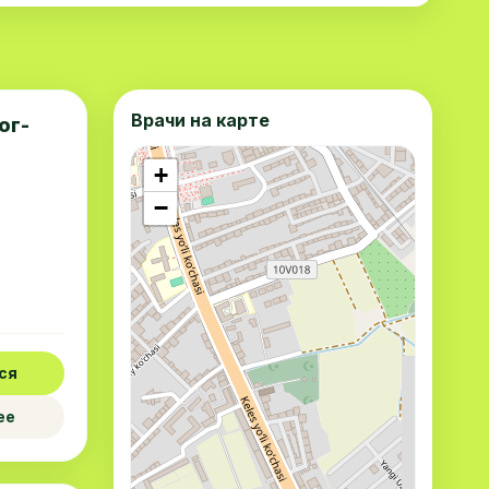
Врачи на карте
ог-
+
−
ся
ее