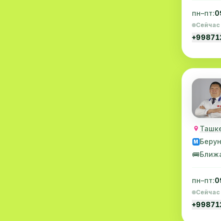
Хирургия
11
пн–пт:
0
Сейчас
Диагностика
10
+9987
Андрология
9
Стоматология
9
Рентгенология
9
Физиотерапия
8
Ташке
МРТ
6
Беру
M
Ортопедия
5
🚌
Ближ
Пластическая хирургия
5
пн–пт:
0
Эндоскопия
5
Сейчас
+9987
Косметология
4