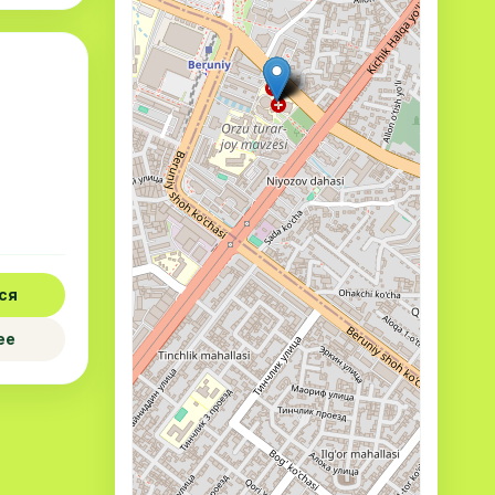
ся
ее