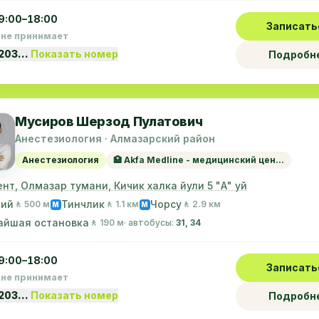
9:00–18:00
Записать
 не принимает
1203…
Показать номер
Подробн
Мусиров Шерзод Пулатович
Анестезиология · Алмазарский район
Анестезиология
🏥 Akfa Medline - медицинский цен...
нт, Олмазар тумани, Кичик халка йули 5 "А" уй
ний
Тинчлик
Чорсу
🚶 500 м
🚶 1.1 км
🚶 2.9 км
M
M
айшая остановка
🚶 190 м
· автобусы:
31, 34
9:00–18:00
Записать
 не принимает
1203…
Показать номер
Подробн