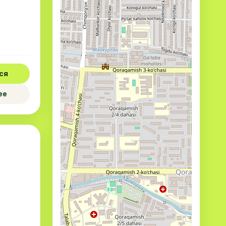
ся
ее