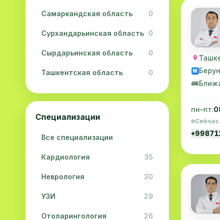
Самаркандская область
0
Сурхандарьинская область
0
Сырдарьинская область
0
Ташке
Беру
M
Ташкентская область
0
🚌
Ближ
Ферганская область
0
пн–пт:
0
Хорезмская область
0
Специализации
Сейчас
Республика Каракалпакстан
0
+9987
Все специализации
Кардиология
35
Неврология
30
УЗИ
29
Отоларингология
26