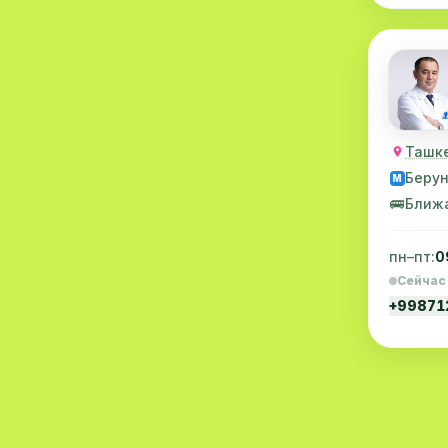
Маммология
4
Проктология
4
Невропатология
4
Гематология
2
Ташке
Гепатология
2
Беру
M
🚌
Ближ
Нефрология
2
Онкология
2
пн–пт:
0
Сейчас
Нейрофизиология
2
+9987
Массаж
2
Стационар
2
Аллергология
1