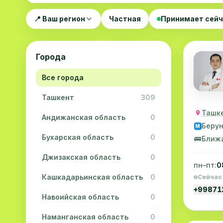
📍 Ваш регион
Частная
Принимает сей
Города
Все города
Ташкент
309
Ташке
Андижанская область
0
Беру
M
Бухарская область
0
🚌
Ближ
Джизакская область
0
пн–пт:
0
Кашкадарьинская область
0
Сейчас
+9987
Навоийская область
0
Наманганская область
0