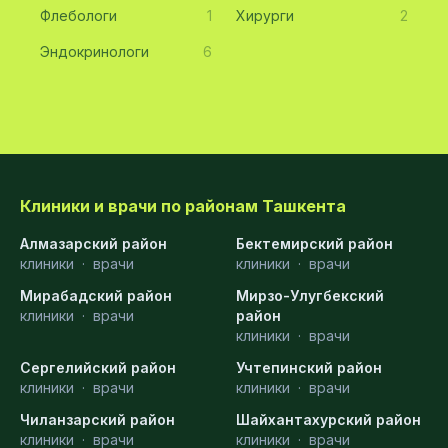
Флебологи
1
Хирурги
2
Эндокринологи
6
Клиники и врачи по районам Ташкента
Алмазарский район
Бектемирский район
клиники
·
врачи
клиники
·
врачи
Мирабадский район
Мирзо-Улугбекский
клиники
·
врачи
район
клиники
·
врачи
Сергелийский район
Учтепинский район
клиники
·
врачи
клиники
·
врачи
Чиланзарский район
Шайхантахурский район
клиники
·
врачи
клиники
·
врачи