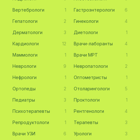
Вертебрологи
1
Гастроэнтерологи
6
Гепатологи
2
Гинекологи
4
Дерматологи
3
Диетологи
1
Кардиологи
12
Врачи-лаборанты
4
Маммологи
1
Врачи МРТ
1
Неврологи
9
Невропатологи
2
Нефрологи
1
Оптометристы
1
Ортопеды
2
Отоларингологи
5
Педиатры
3
Проктологи
1
Психотерапевты
1
Рентгенологи
4
Репродуктологи
1
Терапевты
3
Врачи УЗИ
6
Урологи
3