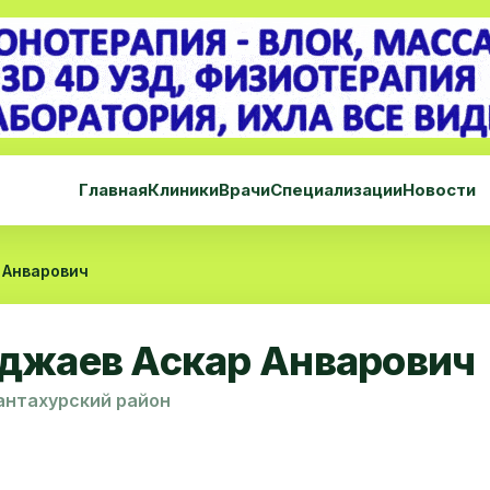
Главная
Клиники
Врачи
Специализации
Новости
 Анварович
джаев Аскар Анварович
антахурский район