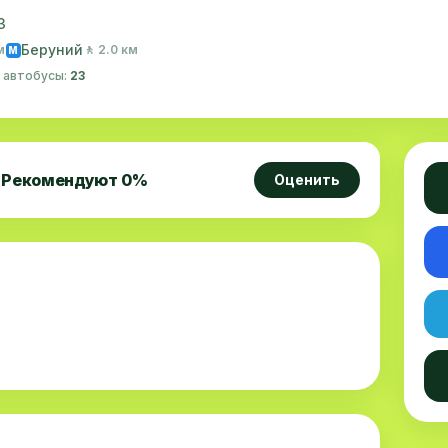
3
Беруний
м
🚶 2.0 км
M
· автобусы:
23
Рекомендуют
0
%
Оценить