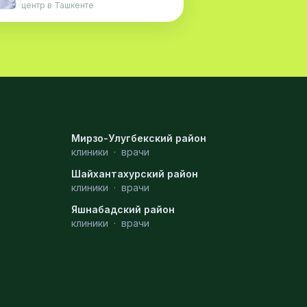
центр в Ташкенте
Мирзо-Улугбекский район
клиники
·
врачи
Шайхантахурский район
клиники
·
врачи
Яшнабадский район
клиники
·
врачи