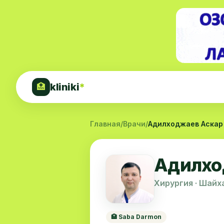
kliniki
*
🏥
Главная
/
Врачи
/
Адилходжаев Аскар
Адилхо
Хирургия · Шайх
🏥 Saba Darmon