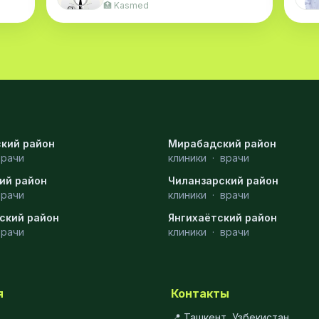
🏥 Kasmed
кий район
Мирабадский район
врачи
клиники
·
врачи
ий район
Чиланзарский район
врачи
клиники
·
врачи
ский район
Янгихаётский район
врачи
клиники
·
врачи
я
Контакты
📍 Ташкент, Узбекистан