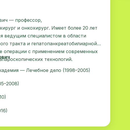
вич — профессор,
ирург и онкохирург. Имеет более 20 лет
ся ведущим специалистом в области
ого тракта и гепатопанкреатобилиарной
е операции с применением современных
ович
апароскопических технологий.
кадемия — Лечебное дело (1998–2005)
05–2008)
10)
16)