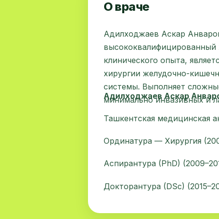
О враче
Адилходжаев Аскар Анваро
высококвалифицированный х
клинического опыта, являет
хирургии желудочно-кишечн
системы. Выполняет сложны
Адилходжаев Аскар Анвар
минимально инвазивных и л
Ташкентская медицинская а
Ординатура — Хирургия (20
Аспирантура (PhD) (2009–20
Докторантура (DSc) (2015–20