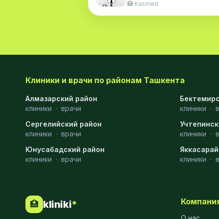
🏥 Kasmed
Клиники и врачи по районам Ташкента
Алмазарский район
Бектемирс
клиники
·
врачи
клиники
·
Сергелийский район
Учтепинск
клиники
·
врачи
клиники
·
Юнусабадский район
Яккасарай
клиники
·
врачи
клиники
·
Компани
kliniki
*
🏥
О нас