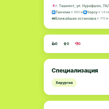
г. Ташкент, ул. Нурафшон, 7А/
Тинчлик
Чорсу
🚶 800 м
🚶 1.6 к
M
M
🚌
Ближайшая остановка
🚶 170 м
👍
0
🤷
0
👎
0
Специализация
Хирургия