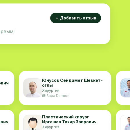
＋ Добавить отзыв
ервым!
Юнусов Сейдамет Шевкет-
ович
оглы
Хирургия
🏥 Saba Darmon
Пластический хирург
ович
Иргашев Тахир Заирович
Хирургия