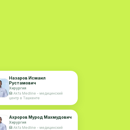
Назаров Исмаил
Рустамович
Хирургия
🏥 Akfa Medline - медицинский
центр в Ташкенте
Ахроров Мурод Махмудович
Хирургия
🏥 Akfa Medline - медицинский