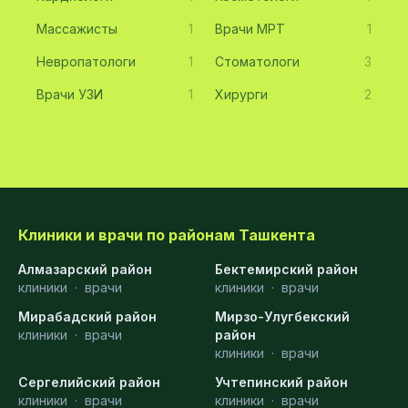
Массажисты
1
Врачи МРТ
1
Невропатологи
1
Стоматологи
3
Врачи УЗИ
1
Хирурги
2
Клиники и врачи по районам Ташкента
Алмазарский район
Бектемирский район
клиники
·
врачи
клиники
·
врачи
Мирабадский район
Мирзо-Улугбекский
клиники
·
врачи
район
клиники
·
врачи
Сергелийский район
Учтепинский район
клиники
·
врачи
клиники
·
врачи