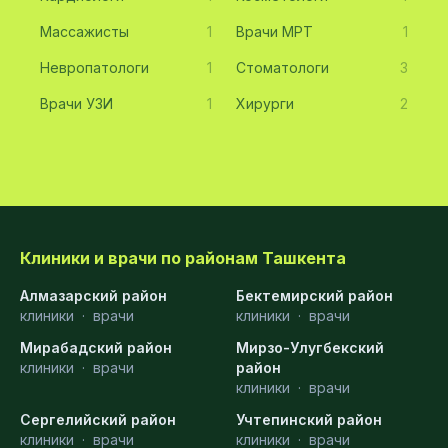
Массажисты
1
Врачи МРТ
1
Невропатологи
1
Стоматологи
3
Врачи УЗИ
1
Хирурги
2
Клиники и врачи по районам Ташкента
Алмазарский район
Бектемирский район
клиники
·
врачи
клиники
·
врачи
Мирабадский район
Мирзо-Улугбекский
клиники
·
врачи
район
клиники
·
врачи
Сергелийский район
Учтепинский район
клиники
·
врачи
клиники
·
врачи