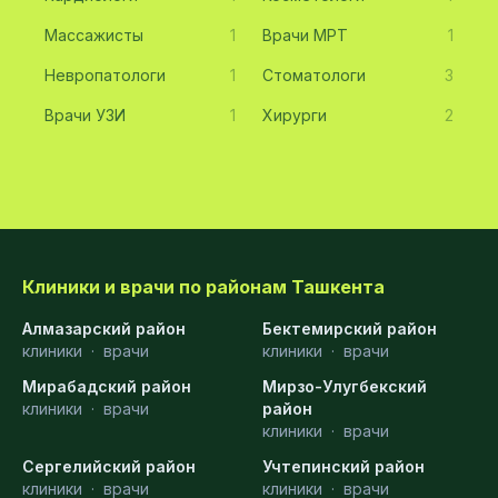
Массажисты
1
Врачи МРТ
1
Невропатологи
1
Стоматологи
3
Врачи УЗИ
1
Хирурги
2
Клиники и врачи по районам Ташкента
Алмазарский район
Бектемирский район
клиники
·
врачи
клиники
·
врачи
Мирабадский район
Мирзо-Улугбекский
клиники
·
врачи
район
клиники
·
врачи
Сергелийский район
Учтепинский район
клиники
·
врачи
клиники
·
врачи