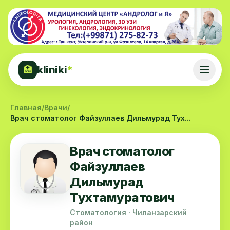
kliniki
*
🏥
Главная
/
Врачи
/
Врач стоматолог Файзуллаев Дильмурад Тух...
Врач стоматолог
Файзуллаев
Дильмурад
Тухтамуратович
Стоматология · Чиланзарский
район