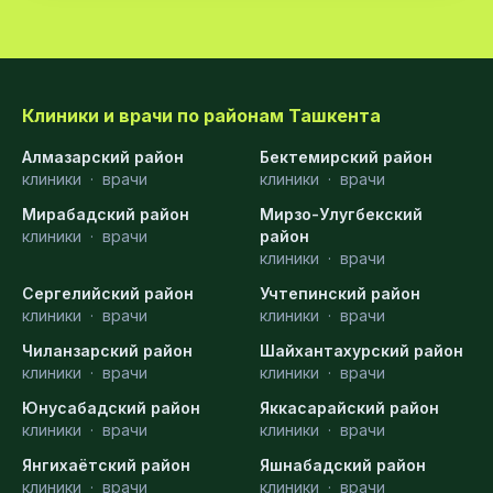
Клиники и врачи по районам Ташкента
Алмазарский район
Бектемирский район
клиники
·
врачи
клиники
·
врачи
Мирабадский район
Мирзо-Улугбекский
клиники
·
врачи
район
клиники
·
врачи
Сергелийский район
Учтепинский район
клиники
·
врачи
клиники
·
врачи
Чиланзарский район
Шайхантахурский район
клиники
·
врачи
клиники
·
врачи
Юнусабадский район
Яккасарайский район
клиники
·
врачи
клиники
·
врачи
Янгихаётский район
Яшнабадский район
клиники
·
врачи
клиники
·
врачи