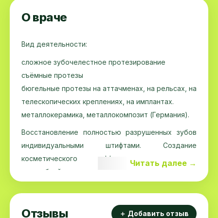
О враче
Вид деятельности:
сложное зубочелестное протезирование
съёмные протезы
бюгельные протезы на аттачменах, на рельсах, на
телескопических креплениях, на имплантах.
металлокерамика, металлокомпозит (Германия).
Восстановление полностью разрушенных зубов
индивидуальными штифтами. Создание
косметического эффекта- сглаживание
Читать далее →
носогубной складки, с помощью бюгельных
протезов на телескопах.
Отзывы
Участник программ по обмену опытом: США,
＋ Добавить отзыв