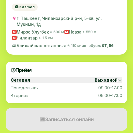
🏥 Kasmed
г. Ташкент, Чиланзарский р-н, 5-кв, ул.
Мукими, 1д
Мирзо Улугбек
Новза
🚶 500 м
🚶 550 м
M
M
Чиланзар
🚶 1.5 км
M
🚌
Ближайшая остановка
🚶 110 м
· автобусы:
9Т, 56
🕒
Приём
Сегодня
Выходной
Понедельник
09:00–17:00
Вторник
09:00–17:00
📅
Записаться онлайн