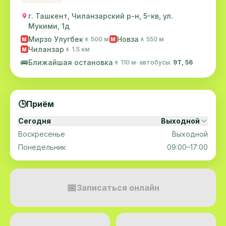
г. Ташкент, Чиланзарский р-н, 5-кв, ул.
Мукими, 1д
Мирзо Улугбек
Новза
🚶 500 м
🚶 550 м
M
M
Чиланзар
🚶 1.5 км
M
🚌
Ближайшая остановка
🚶 110 м
· автобусы:
9Т, 56
🕒
Приём
Сегодня
Выходной
Воскресенье
Выходной
Понедельник
09:00–17:00
📅
Записаться онлайн