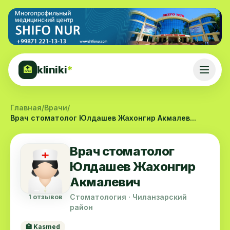
kliniki
*
🏥
Главная
/
Врачи
/
Врач стоматолог Юлдашев Жахонгир Акмалев...
Врач стоматолог
Юлдашев Жахонгир
Акмалевич
Стоматология · Чиланзарский
1 отзывов
район
🏥 Kasmed