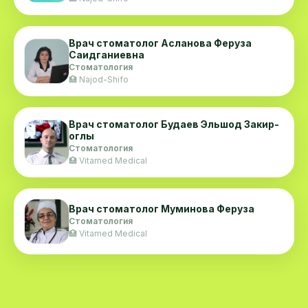
Прослушал курс лекций по имплантации, под
ухмылкой-типа я вам могу доказать что колол а
руководством профессора B.Y.Dong (Корея).
вы-лохушка...
Врач стоматолог Асланова Феруза
Саидганиевна
Стоматология
🏥 Najod-Shifo
Врач стоматолог Будаев Эльшод Закир-
оглы
Стоматология
🏥 Vitamed Medical
Врач стоматолог Муминова Феруза
Стоматология
🏥 Vitamed Medical