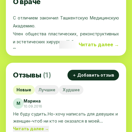
О враче
C отличием закончил Ташкентскую Медицинскую
Академию.
Член общества пластических, реконструктивных
и эстетических хирургов Узбекистана.
Читать далее →
Прошел резидентуру по специальности
«Челюстно-лицевая хирургия». Зашитил
магистрскую диссертацию на тему "Устранение
Отзывы
(1)
оттопыренности ушных раковин. Аспирант
＋ Добавить отзыв
кафедры «Хирургической стоматологии и
челюстно-лицевой хирургии»
Новые
Лучшие
Худшие
Марина
М
Прошел специализацию по пластической,
10.09.2016
реконструктивной и эстетической хирургии (По
Не буду судить.Но-хочу написать для девушек и
женщин-чтоб ни кто не оказался в моей
следующим разделам: челюстно-лицевая
ситуации...Пришла на консультацию-чуть ли ни
Читать далее →
хирургия, костная пластика, расщелины губы и