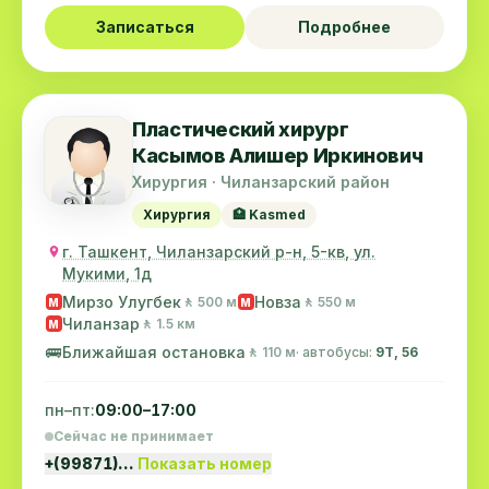
Записаться
Подробнее
Пластический хирург
Касымов Алишер Иркинович
Хирургия · Чиланзарский район
Хирургия
🏥 Kasmed
г. Ташкент, Чиланзарский р-н, 5-кв, ул.
Мукими, 1д
Мирзо Улугбек
Новза
🚶 500 м
🚶 550 м
M
M
Чиланзар
🚶 1.5 км
M
🚌
Ближайшая остановка
🚶 110 м
· автобусы:
9Т, 56
пн–пт:
09:00–17:00
Сейчас не принимает
+(99871)…
Показать номер