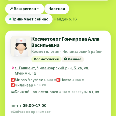
📍 Ваш регион
Частная
Принимает сейчас
Найдено: 16
Косметолог Гончарова Алла
Васильевна
Косметология · Чиланзарский район
Косметология
🏥 Kasmed
г. Ташкент, Чиланзарский р-н, 5-кв, ул.
Мукими, 1д
Мирзо Улугбек
Новза
🚶 500 м
🚶 550 м
M
M
Чиланзар
🚶 1.5 км
M
🚌
Ближайшая остановка
🚶 110 м
· автобусы:
9Т, 56
пн–пт:
09:00–17:00
Сейчас не принимает