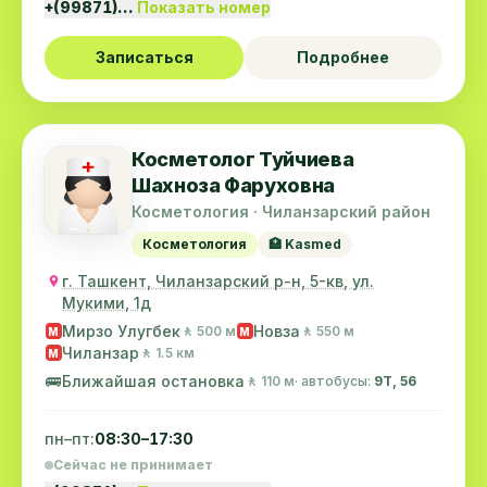
+(99871)…
Показать номер
Записаться
Подробнее
Косметолог Туйчиева
Шахноза Фаруховна
Косметология · Чиланзарский район
Косметология
🏥 Kasmed
г. Ташкент, Чиланзарский р-н, 5-кв, ул.
Мукими, 1д
Мирзо Улугбек
Новза
🚶 500 м
🚶 550 м
M
M
Чиланзар
🚶 1.5 км
M
🚌
Ближайшая остановка
🚶 110 м
· автобусы:
9Т, 56
пн–пт:
08:30–17:30
Сейчас не принимает