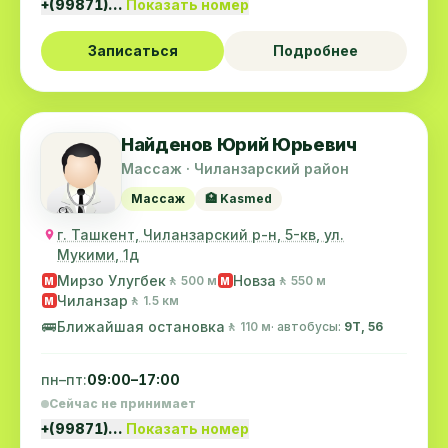
+(99871)…
Показать номер
Записаться
Подробнее
Найденов Юрий Юрьевич
Массаж · Чиланзарский район
Массаж
🏥 Kasmed
г. Ташкент, Чиланзарский р-н, 5-кв, ул.
Мукими, 1д
Мирзо Улугбек
Новза
🚶 500 м
🚶 550 м
M
M
Чиланзар
🚶 1.5 км
M
🚌
Ближайшая остановка
🚶 110 м
· автобусы:
9Т, 56
пн–пт:
09:00–17:00
Сейчас не принимает
+(99871)…
Показать номер