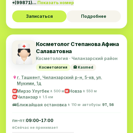
+(99871)…
Показать номер
Записаться
Подробнее
Косметолог Степанова Афина
Салаватовна
Косметология · Чиланзарский район
Косметология
🏥 Kasmed
г. Ташкент, Чиланзарский р-н, 5-кв, ул.
Мукими, 1д
Мирзо Улугбек
Новза
🚶 500 м
🚶 550 м
M
M
Чиланзар
🚶 1.5 км
M
🚌
Ближайшая остановка
🚶 110 м
· автобусы:
9Т, 56
пн–пт:
09:00–17:00
Сейчас не принимает