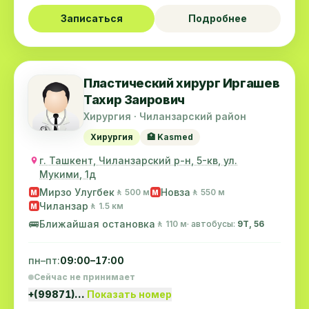
Записаться
Подробнее
Пластический хирург Иргашев
Тахир Заирович
Хирургия · Чиланзарский район
Хирургия
🏥 Kasmed
г. Ташкент, Чиланзарский р-н, 5-кв, ул.
Мукими, 1д
Мирзо Улугбек
Новза
🚶 500 м
🚶 550 м
M
M
Чиланзар
🚶 1.5 км
M
🚌
Ближайшая остановка
🚶 110 м
· автобусы:
9Т, 56
пн–пт:
09:00–17:00
Сейчас не принимает
+(99871)…
Показать номер