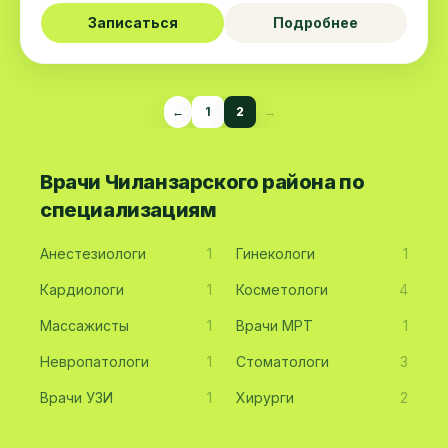
Записаться
Подробнее
←
1
2
→
Врачи Чиланзарского района по
специализациям
Анестезиологи
1
Гинекологи
1
Кардиологи
1
Косметологи
4
Массажисты
1
Врачи МРТ
1
Невропатологи
1
Стоматологи
3
Врачи УЗИ
1
Хирурги
2