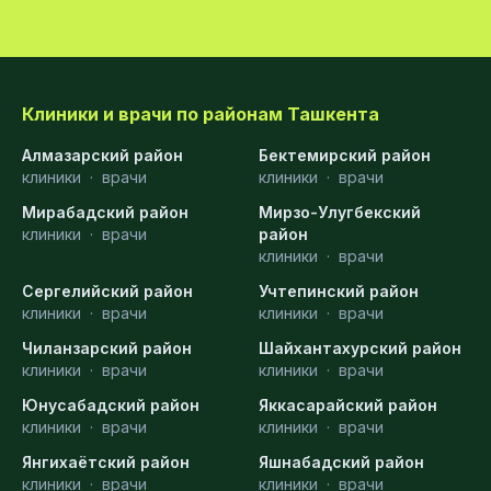
Клиники и врачи по районам Ташкента
Алмазарский район
Бектемирский район
клиники
·
врачи
клиники
·
врачи
Мирабадский район
Мирзо-Улугбекский
клиники
·
врачи
район
клиники
·
врачи
Сергелийский район
Учтепинский район
клиники
·
врачи
клиники
·
врачи
Чиланзарский район
Шайхантахурский район
клиники
·
врачи
клиники
·
врачи
Юнусабадский район
Яккасарайский район
клиники
·
врачи
клиники
·
врачи
Янгихаётский район
Яшнабадский район
клиники
·
врачи
клиники
·
врачи