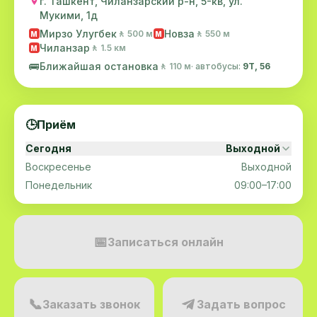
г. Ташкент, Чиланзарский р-н, 5-кв, ул.
Мукими, 1д
Мирзо Улугбек
Новза
🚶 500 м
🚶 550 м
M
M
Чиланзар
🚶 1.5 км
M
🚌
Ближайшая остановка
🚶 110 м
· автобусы:
9Т, 56
🕒
Приём
Сегодня
Выходной
Воскресенье
Выходной
Понедельник
09:00–17:00
📅
Записаться онлайн
📞
Заказать звонок
Задать вопрос