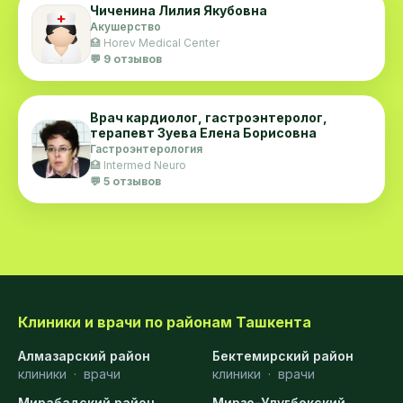
Чиченина Лилия Якубовна
дермокосметологические линии для
Акушерство
🏥 Horev Medical Center
лечебного ухода при проблемной коже, от
💬 9 отзывов
выпадения волос.
2008г. - Растительные и химические
Врач кардиолог, гастроэнтеролог,
пилинги. Израильская компания
терапевт Зуева Елена Борисовна
2008г. - Диплом ERICSON LABORATORE для
Гастроэнтерология
🏥 Intermed Neuro
работы французкими препаратами
💬 5 отзывов
пилинги, отбеливание, лифтинг,
омоложение кожи.
2008г. - Сертификат – IРSEN- курс
теоретического и практического обучения
по теме «Препарaт Диспорт»
Клиники и врачи по районам Ташкента
Алмазарский район
Бектемирский район
клиники
·
врачи
клиники
·
врачи
Мирабадский район
Мирзо-Улугбекский