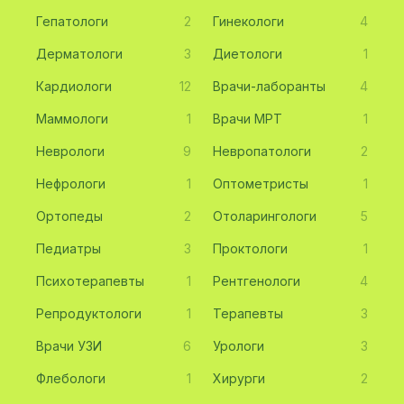
Гепатологи
2
Гинекологи
4
Дерматологи
3
Диетологи
1
Кардиологи
12
Врачи-лаборанты
4
Маммологи
1
Врачи МРТ
1
Неврологи
9
Невропатологи
2
Нефрологи
1
Оптометристы
1
Ортопеды
2
Отоларингологи
5
Педиатры
3
Проктологи
1
Психотерапевты
1
Рентгенологи
4
Репродуктологи
1
Терапевты
3
Врачи УЗИ
6
Урологи
3
Флебологи
1
Хирурги
2