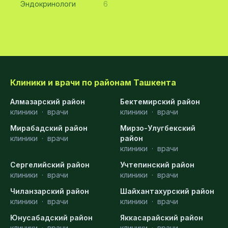
Эндокринологи
6
Клиники и врачи по районам Ташкента
Алмазарский район
Бектемирский район
клиники
·
врачи
клиники
·
врачи
Мирабадский район
Мирзо-Улугбекский
клиники
·
врачи
район
клиники
·
врачи
Сергелийский район
Учтепинский район
клиники
·
врачи
клиники
·
врачи
Чиланзарский район
Шайхантахурский район
клиники
·
врачи
клиники
·
врачи
Юнусабадский район
Яккасарайский район
клиники
·
врачи
клиники
·
врачи