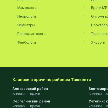
Диагностика
10
Маммологи
1
Врачи МР
Андрология
9
Нефрологи
1
Оптомет
Стоматология
9
Педиатры
3
Проктоло
Репродуктологи
Рентгенология
9
1
Терапевт
Флебологи
1
Хирурги
Физиотерапия
8
МРТ
6
Ортопедия
5
Пластическая хирургия
5
Клиники и врачи по районам Ташкента
Эндоскопия
5
Алмазарский район
Бектемирс
Косметология
4
клиники
·
врачи
клиники
·
Сергелийский район
Маммология
4
Учтепинск
клиники
·
врачи
клиники
·