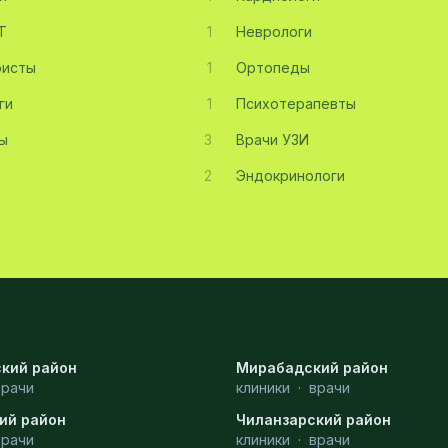
Т
1
Неврологи
ристы
1
Ортопеды
ги
1
Психотерапевты
ы
3
Врачи УЗИ
2
Эндокринологи
кий район
Мирабадский район
врачи
клиники
·
врачи
ий район
Чиланзарский район
врачи
клиники
·
врачи