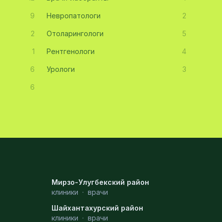
9
Невропатологи
2
2
Отоларингологи
5
1
Рентгенологи
4
6
Урологи
3
6
Мирзо-Улугбекский район
клиники
·
врачи
Шайхантахурский район
клиники
·
врачи