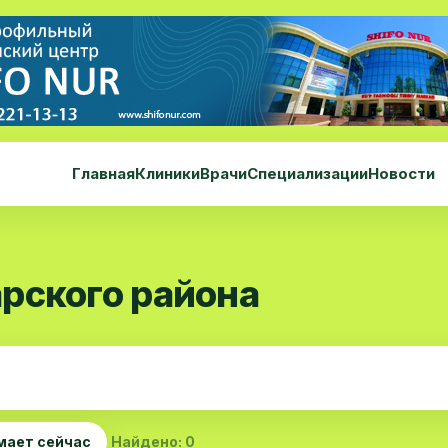
Главная
Клиники
Врачи
Специализации
Новости
рского района
мает сейчас
Найдено: 0