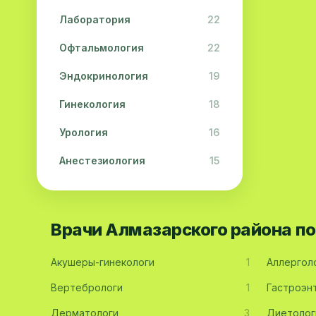
Лаборатория
22
Офтальмология
22
Эндокринология
19
Гинекология
18
Урология
16
Анестезиология
15
Дерматология
15
Педиатрия
15
Врачи Алмазарского района п
Акушерство
13
Акушеры-гинекологи
1
Аллергол
Гастроэнтерология
13
Вертебрологи
1
Гастроэн
Хирургия
11
Дерматологи
3
Диетолог