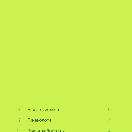
3
Анестезиологи
6
2
Гинекологи
4
12
Врачи-лаборанты
4