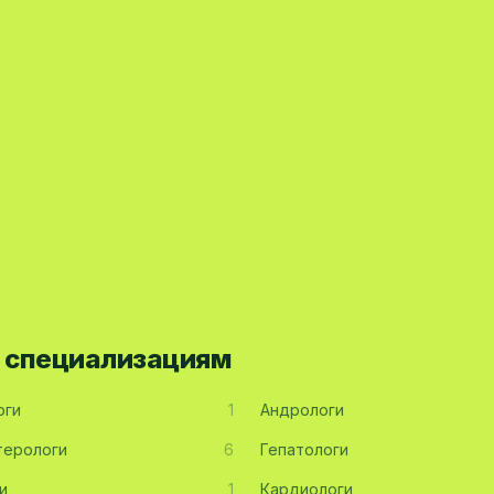
о специализациям
оги
1
Андрологи
терологи
6
Гепатологи
и
1
Кардиологи