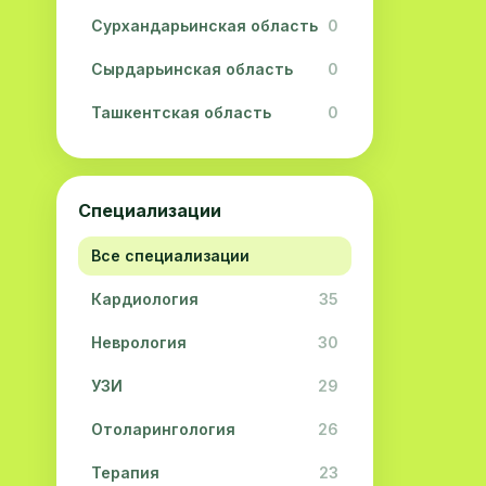
Сурхандарьинская область
0
Сырдарьинская область
0
Ташкентская область
0
Ферганская область
0
Хорезмская область
0
Специализации
Республика Каракалпакстан
0
Все специализации
Кардиология
35
Неврология
30
УЗИ
29
Отоларингология
26
Терапия
23