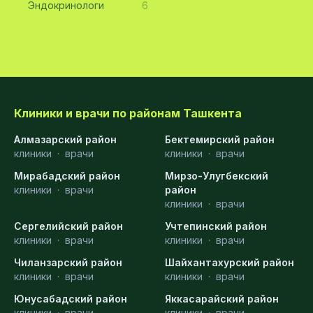
Эндокринологи
6
Клиники и врачи по районам Ташкента
Алмазарский район
Бектемирский район
клиники
·
врачи
клиники
·
врачи
Мирабадский район
Мирзо-Улугбекский
клиники
·
врачи
район
клиники
·
врачи
Сергелийский район
Учтепинский район
клиники
·
врачи
клиники
·
врачи
Чиланзарский район
Шайхантахурский район
клиники
·
врачи
клиники
·
врачи
Юнусабадский район
Яккасарайский район
клиники
·
врачи
клиники
·
врачи