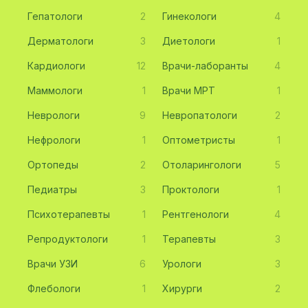
Гепатологи
2
Гинекологи
4
Дерматологи
3
Диетологи
1
Кардиологи
12
Врачи-лаборанты
4
Маммологи
1
Врачи МРТ
1
Неврологи
9
Невропатологи
2
Нефрологи
1
Оптометристы
1
Ортопеды
2
Отоларингологи
5
Педиатры
3
Проктологи
1
Психотерапевты
1
Рентгенологи
4
Репродуктологи
1
Терапевты
3
Врачи УЗИ
6
Урологи
3
Флебологи
1
Хирурги
2