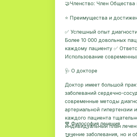
🤝Членство: Член Общества 
⭐ Преимущества и достиже
✅ Успешный опыт диагности
Более 10 000 довольных па
каждому пациенту ✅ Ответс
Использование современных
🩺 О докторе
Доктор имеет большой прак
заболеваний сердечно-сосу
современные методы диагно
артериальной гипертензии 
каждого пациента тщательно
💙 Философия лечения
индивидуальный план лечени
течение заболевания, но и 