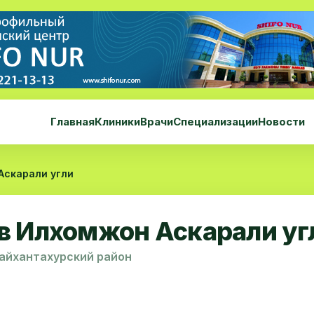
Главная
Клиники
Врачи
Специализации
Новости
Аскарали угли
в Илхомжон Аскарали уг
Шайхантахурский район