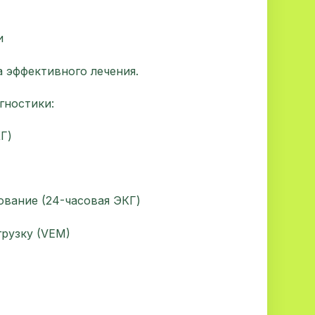
и
а эффективного лечения.
гностики:
Г)
ование (24-часовая ЭКГ)
грузку (VEM)