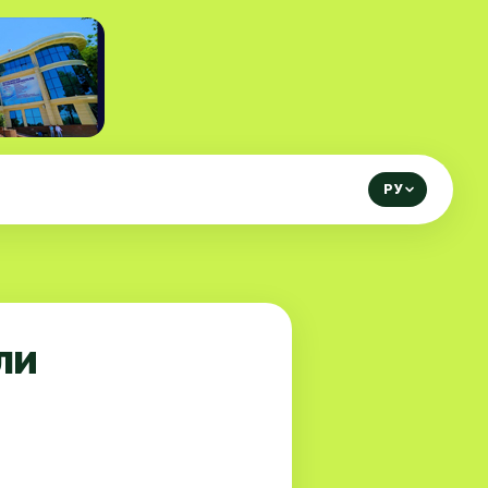
РУ
ли