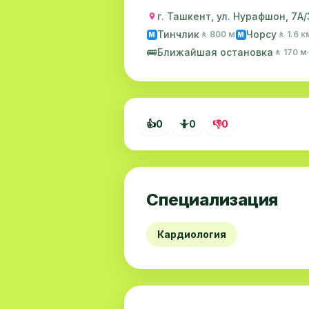
г. Ташкент, ул. Нурафшон, 7А/
Тинчлик
Чорсу
🚶 800 м
🚶 1.6 к
M
M
🚌
Ближайшая остановка
🚶 170 м
👍
0
🤷
0
👎
0
Специализация
Кардиология