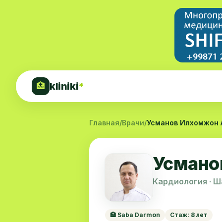
kliniki
*
🏥
Главная
/
Врачи
/
Усманов Илхомжон 
Усмано
Кардиология · 
🏥 Saba Darmon
Стаж: 8 лет