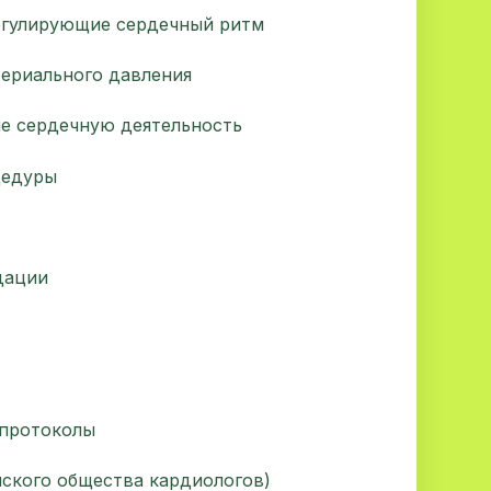
егулирующие сердечный ритм
териального давления
е сердечную деятельность
цедуры
дации
 протоколы
ского общества кардиологов)