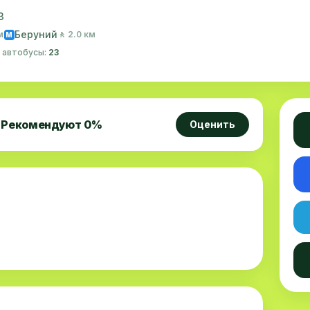
3
Беруний
м
🚶 2.0 км
M
· автобусы:
23
Рекомендуют
0
%
Оценить